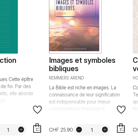
action
Images et symboles
C
bibliques
v
REMMERS AREND
HO
ues Cette épître
 de foi. Par des
La Bible est riche en images. La
Co
nts, elle aborde
connaissance de leur signification
Te
ui...
est indispensable pour mieux
ap
comprendre le message b...
No
CHF 25.90
C