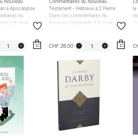
du Nouveau
Commentaires du Nouveau
Lo
ean à Apocalypse
Testament - Hébreux à 2 Pierre
la
ntaires du
Dans ces commentaires du
ép
nt, F.B. Hole
Nouveau Testament, F.B. Hole
mo
explique c...
CHF 28.00
C
AJOUTER
AJOUTER