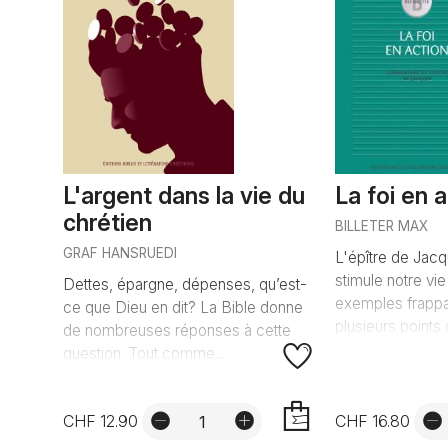
L'argent dans la vie du
La foi en 
chrétien
BILLETER MAX
GRAF HANSRUEDI
L'épître de Jacq
stimule notre vie
Dettes, épargne, dépenses, qu’est-
exemples frappa
ce que Dieu en dit? La Bible donne
plusieurs points q
de nombreuses réponses à cette
question. Tout comme...
CHF 12.90
CHF 16.80