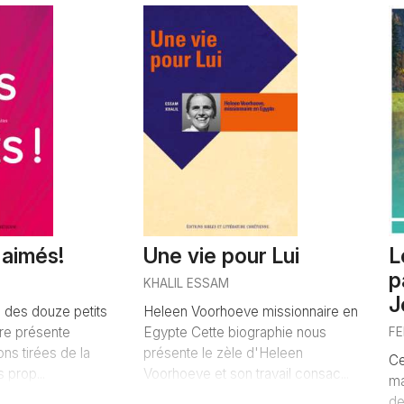
AJOUTER
AJOUTER
 aimés!
Une vie pour Lui
L
p
É
KHALIL ESSAM
J
s des douze petits
Heleen Voorhoeve missionnaire en
vre présente
Egypte Cette biographie nous
FE
ons tirées de la
présente le zèle d'Heleen
Ce
s prop...
Voorhoeve et son travail consac...
ma
de