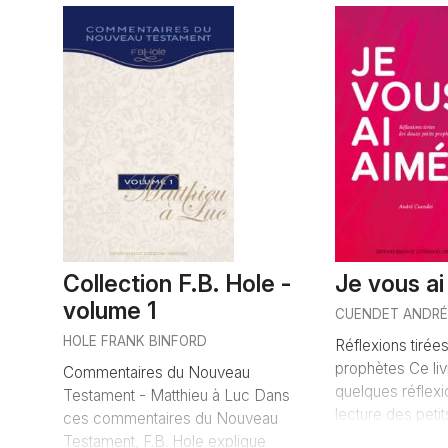
AJOUTER
Collection F.B. Hole -
Je vous ai
volume 1
CUENDET ANDR
HOLE FRANK BINFORD
Réflexions tirée
prophètes Ce li
Commentaires du Nouveau
quelques réflexi
Testament - Matthieu à Luc Dans
lecture des petit
ces commentaires du Nouveau
Testament, F.B. Hole explique