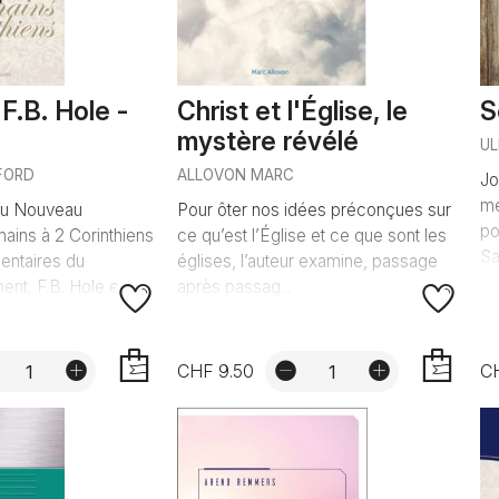
 F.B. Hole -
Christ et l'Église, le
S
mystère révélé
UL
FORD
ALLOVON MARC
Jo
me
du Nouveau
Pour ôter nos idées préconçues sur
po
ains à 2 Corinthiens
ce qu’est l’Église et ce que sont les
Sa
ntaires du
églises, l’auteur examine, passage
t, F.B. Hole expli...
après passag...
CHF 9.50
C
AJOUTER
AJOUTER