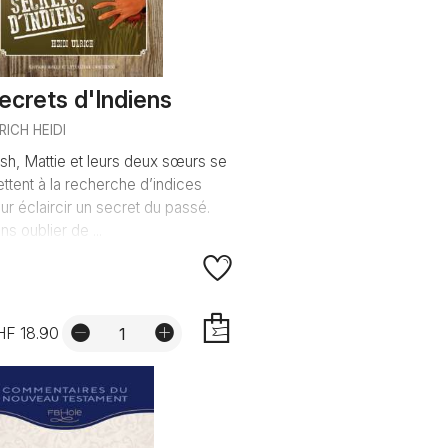
ecrets d'Indiens
RICH HEIDI
sh, Mattie et leurs deux sœurs se
ttent à la recherche d’indices
ur éclaircir un secret du passé.
ns oublier de ...
HF 18.90
AJOUTER