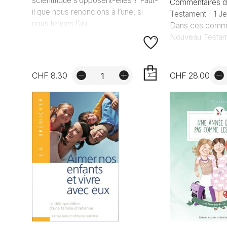
scientifique s’opposent-elles ? Faut-
Commentaires 
il que nous renoncions à l’une, si
Testament - 1 J
nous tenons l’au...
Dans ces comme
Nouveau Testame
explique ...
CHF 8.30
CHF 28.00
AJOUTER