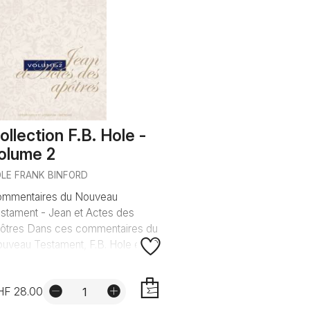
ollection F.B. Hole -
olume 2
LE FRANK BINFORD
mmentaires du Nouveau
stament - Jean et Actes des
ôtres Dans ces commentaires du
uveau Testament, F.B. Hole exp...
HF 28.00