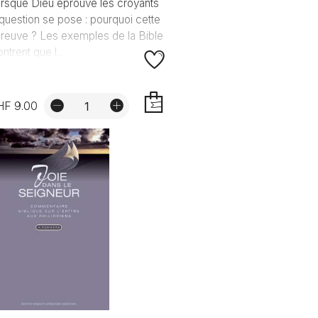
rsque Dieu éprouve les croyants
 question se pose : pourquoi cette
reuve ? Les exemples de la Bible
ntrent que l...
HF 9.00
AJOUTER