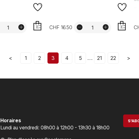
...
CHF 16.50
CH
AJOUTER
AJOUTER
...
<
1
2
3
4
5
21
22
>
Horaires
S'AB
Lundi au vendredi: 08h00 à 12h00 - 13h30 à 18h00