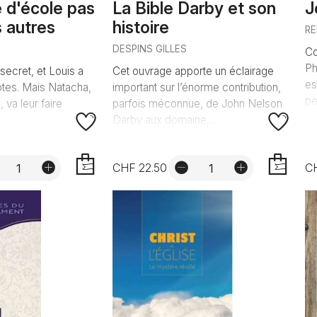
 d'école pas
La Bible Darby et son
J
 autres
histoire
R
DESPINS GILLES
Co
Ph
 secret, et Louis a
Cet ouvrage apporte un éclairage
es
tes. Mais Natacha,
important sur l’énorme contribution,
pe
, va leur faire
parfois méconnue, de John Nelson
Darby aux domaine...
CHF 22.50
C
AJOUTER
AJOUTER