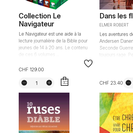
Collection Le
Dans les 
Navigateur
ELMER ROBERT
Le Navigateur est une aide à la
Les aventures 
lecture journalière de la Bible pour
Andersen Danem
jeunes de 14 à 20 ans. Le contenu
Seconde Guerre 
de ces 6 volumes ...
toujours rage. Pe
CHF 129.00
CHF 23.40
AJOUTER