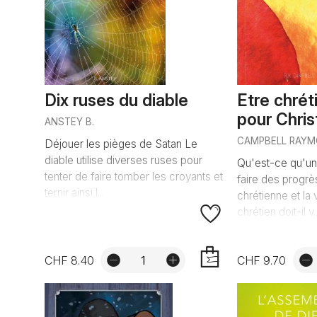
Dix ruses du diable
Etre chrét
pour Chris
ANSTEY B.
CAMPBELL RAY
Déjouer les pièges de Satan Le
diable utilise diverses ruses pour
Qu'est-ce qu'u
tenter de faire tomber les croyants et
faire des progrè
ternir ainsi l...
chrétienne et la
chrétien doit-il v..
CHF 8.40
CHF 9.70
AJOUTER