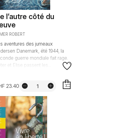
e l’autre côté du
leuve
MER ROBERT
s aventures des jumeaux
dersen Danemark, été 1944, la
conde guerre mondiale fait rage.
ter et Elise passent les...
HF 23.40
AJOUTER