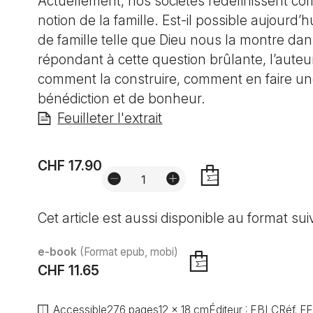
Actuellement, nos sociétés redéfinissent co
notion de la famille. Est-il possible aujourd’h
de famille telle que Dieu nous la montre dans
répondant à cette question brûlante, l’aute
comment la construire, comment en faire u
bénédiction et de bonheur.
Feuilleter l'extrait
CHF 17.90
AJOUTER
Cet article est aussi disponible au format sui
e-book
(Format epub, mobi)
CHF 11.65
AJOUTER
Accessible
276 pages
12 x 18 cm
Éditeur :
EBLC
Réf.
F