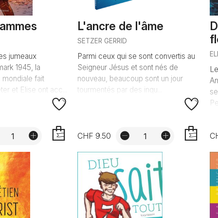
flammes
L'ancre de l'âme
D
f
SETZER GERRID
EL
des jumeaux
Parmi ceux qui se sont convertis au
ark 1945, la
Seigneur Jésus et sont nés de
Le
mondiale fait
nouveau, beaucoup sont un jour
An
ter et Elise ont acc...
tourmentés par des inqu...
se
Pe
CHF 9.50
C
AJOUTER
AJOUTER