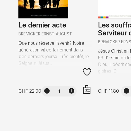
Le dernier acte
Les souff
Serviteur 
BREMICKER ERNST-AUGUST
BREMICKER ERN
Que nous réserve l’avenir? Notre
génération vit certainement dans
Jésus Christ en 
«les derniers jours». Très bientôt, le
53 d’Ésaïe parle
Seigneur Jésus...
Dieu, il décrit s
gloires. C...
CHF 22.00
CHF 11.80
AJOUTER