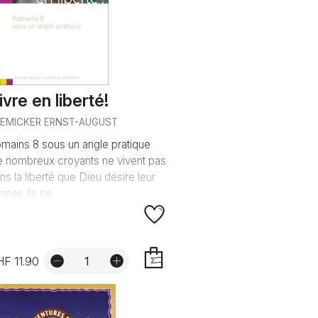
ivre en liberté!
REMICKER ERNST-AUGUST
mains 8 sous un angle pratique
 nombreux croyants ne vivent pas
ns la liberté que Dieu désire leur
nner. Ils se...
F 11.90
AJOUTER