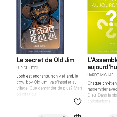
Le secret de Old Jim
L'Assembl
aujourd'hui
ULRICH HEIDI
HARDT MICHAEL
Josh est enchanté, son vieil ami, le
cow-boy Old Jim, va s’installer au
Chaque chrétien 
village. Que demander de plus? Mais
rassembler avec
on dirait qu...
Dieu. Dans la sit
christianisme...