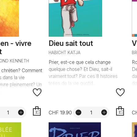
ien - vivre
Dieu sait tout
V
t
HABICHT KATJA
B
MOND KENNETH
Prier, est-ce que cela change
Ro
quelque chose? Et Dieu, sait-il
De
n chrétien? Comment
vraiment tout? Par ces 8 histoires
da
s dans la vie
tirées de la vie quotid...
do
 vivre pleinement? Un
.
CHF 19.90
CH
AJOUTER
AJOUTER