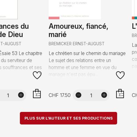
rances du
Amoureux, fiancé,
L
de Dieu
marié
B
ST-AUGUST
BREMICKER ERNST-AUGUST
La
pr
Ésaïe 53 Le chapitre
Le chrétien sur le chemin du mariage
co
 du serviteur de
Le sujet des relations entre un
pa
es souffrances et ses
homme et une femme en vue du
mariage n'est pas épu...
CHF 17.50
C
AJOUTER
AJOUTER
PLUS SUR L'AUTEUR ET SES PRODUCTIONS