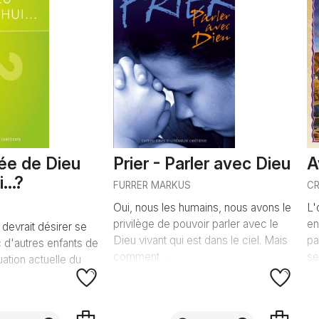
ée de Dieu
Prier - Parler avec Dieu
A
...?
FURRER MARKUS
C
Oui, nous les humains, nous avons le
L'
privilège de pouvoir parler avec le
en
devrait désirer se
Dieu vivant qui est dans le ciel. Mais
pa
 d'autres enfants de
comment ...
se
uation actuelle du