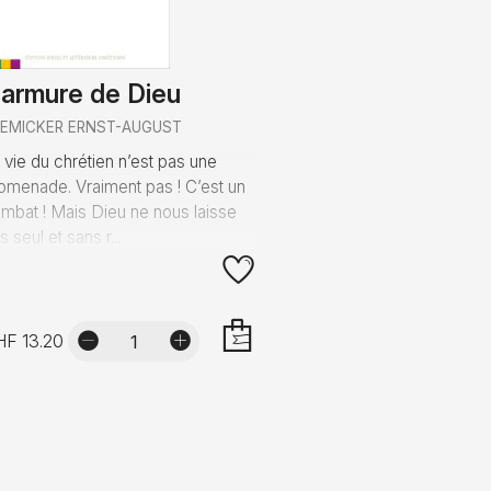
'armure de Dieu
REMICKER ERNST-AUGUST
 vie du chrétien n’est pas une
omenade. Vraiment pas ! C’est un
mbat ! Mais Dieu ne nous laisse
s seul et sans r...
HF 13.20
AJOUTER