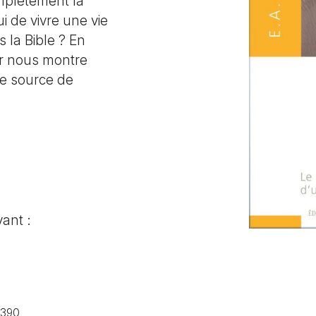
mplètement la
ui de vivre une vie
 la Bible ? En
ur nous montre
ne source de
vant :
E390