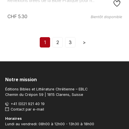
Réflexions tirées de la Bible Pratique pour n...
CHF 5.30
Bientôt disponible
1
2
3
>
Notre mission
Éditions Bibles et Littérature Chrétienne – EBLC
Chemin du Crépon 59 | 1815 Clarens, Suisse
+41 (0)21 921 40 19
Contact par e-mail
Horaires
Lundi au vendredi: 08h00 à 12h00 - 13h30 à 18h00