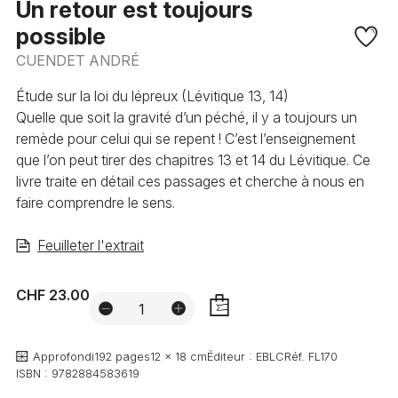
Un retour est toujours
possible
CUENDET ANDRÉ
Étude sur la loi du lépreux (Lévitique 13, 14)
Quelle que soit la gravité d’un péché, il y a toujours un
remède pour celui qui se repent ! C’est l’enseignement
que l’on peut tirer des chapitres 13 et 14 du Lévitique. Ce
livre traite en détail ces passages et cherche à nous en
faire comprendre le sens.
Feuilleter l'extrait
CHF 23.00
AJOUTER
Approfondi
192 pages
12 x 18 cm
Éditeur :
EBLC
Réf.
FL170
ISBN :
9782884583619