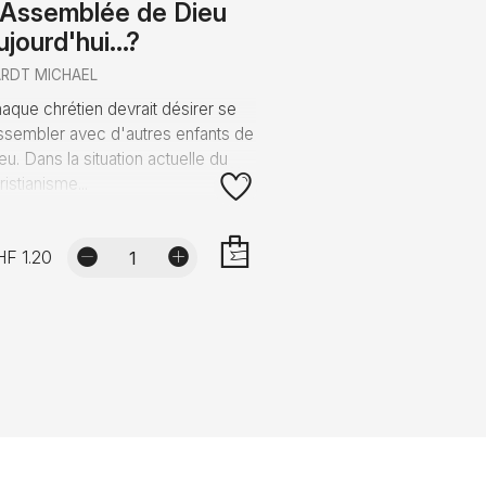
'Assemblée de Dieu
ujourd'hui...?
RDT MICHAEL
aque chrétien devrait désirer se
ssembler avec d'autres enfants de
eu. Dans la situation actuelle du
ristianisme...
F 1.20
AJOUTER