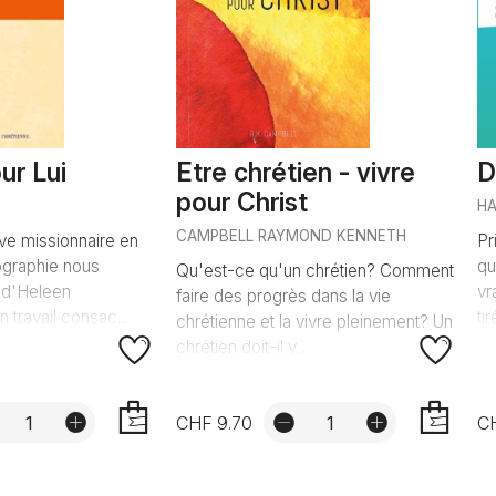
ur Lui
Etre chrétien - vivre
D
pour Christ
HA
CAMPBELL RAYMOND KENNETH
e missionnaire en
Pr
ographie nous
qu
Qu'est-ce qu'un chrétien? Comment
e d'Heleen
vr
faire des progrès dans la vie
 travail consac...
ti
chrétienne et la vivre pleinement? Un
chrétien doit-il v...
CHF 9.70
C
AJOUTER
AJOUTER