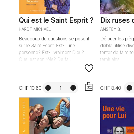
Qui est le Saint Esprit ?
Dix ruses 
HARDT MICHAEL
ANSTEY B.
Beaucoup de questions se posent
Déjouer les piè
sur le Saint Esprit. Est-il une
diable utilise di
personne? Est-il vraiment Dieu?
tenter de faire 
Quel est son rôle? De fa...
ternir ainsi l...
CHF 10.60
CHF 8.40
AJOUTER