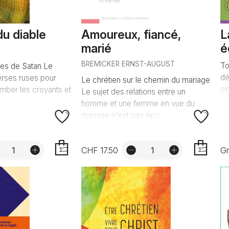
du diable
Amoureux, fiancé,
L
marié
é
BREMICKER ERNST-AUGUST
To
ges de Satan Le
dé
verses ruses pour
Le chrétien sur le chemin du mariage
si
tomber les croyants et
Le sujet des relations entre un
homme et une femme en vue du
mariage n'est pas épu...
CHF 17.50
Gr
AJOUTER
AJOUTER