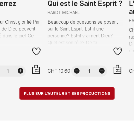
errez
Qui est le Saint Esprit ?
L
a
HARDT MICHAEL
HA
r Christ glorifié Par
Beaucoup de questions se posent
ts de Dieu peuvent
sur le Saint Esprit. Est-il une
Ch
ié dans le ciel. Ce
personne? Est-il vraiment Dieu?
ra
Quel est son rôle? De fa...
Di
ch
CHF 10.60
CH
AJOUTER
AJOUTER
PLUS SUR L'AUTEUR ET SES PRODUCTIONS