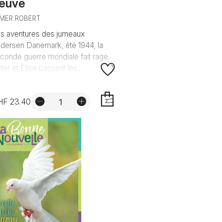
leuve
MER ROBERT
s aventures des jumeaux
dersen Danemark, été 1944, la
conde guerre mondiale fait rage.
ter et Elise passent les...
HF 23.40
AJOUTER