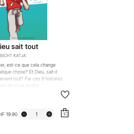
ieu sait tout
BICHT KATJA
ier, est-ce que cela change
elque chose? Et Dieu, sait-il
aiment tout? Par ces 8 histoires
rées de la vie quotid...
HF 19.90
AJOUTER