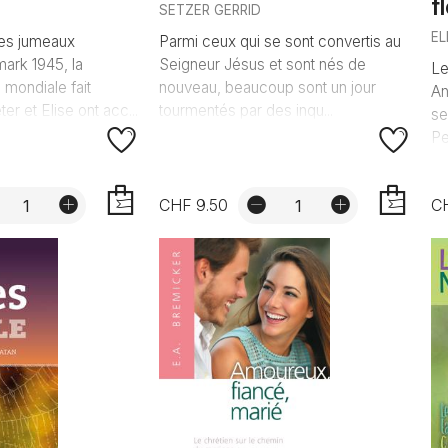
f
SETZER GERRID
EL
des jumeaux
Parmi ceux qui se sont convertis au
ark 1945, la
Seigneur Jésus et sont nés de
Le
mondiale fait
nouveau, beaucoup sont un jour
An
ter et Elise ont acc...
tourmentés par des inqu...
se
Pe
CHF 9.50
C
AJOUTER
AJOUTER