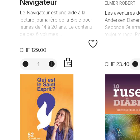
Navigateur
ELMER ROBERT
Le Navigateur est une aide à la
Les aventures 
lecture journalière de la Bible pour
Andersen Danem
jeunes de 14 à 20 ans. Le contenu
Seconde Guerre 
de ces 6 volumes ...
toujours rage. Pe
CHF 129.00
CHF 23.40
AJOUTER