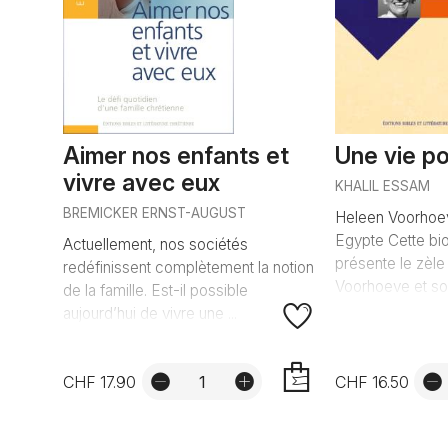
Aimer nos enfants et
Une vie po
vivre avec eux
KHALIL ESSAM
BREMICKER ERNST-AUGUST
Heleen Voorhoev
Egypte Cette bi
Actuellement, nos sociétés
présente le zèl
redéfinissent complètement la notion
Voorhoeve et son
de la famille. Est-il possible
aujourd’hui de vivre une ...
CHF 17.90
CHF 16.50
AJOUTER