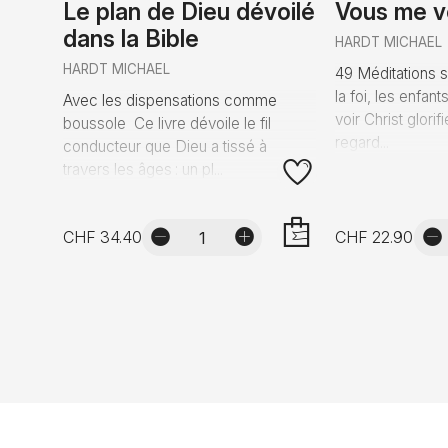
Le plan de Dieu dévoilé
Vous me v
dans la Bible
HARDT MICHAEL
HARDT MICHAEL
49 Méditations su
la foi, les enfan
Avec les dispensations comme
voir Christ glorif
boussole Ce livre dévoile le fil
regard...
conducteur que Dieu a tissé à
travers les âges : un pl...
CHF 34.40
CHF 22.90
AJOUTER