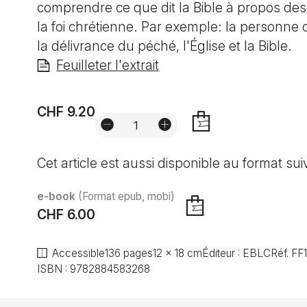
comprendre ce que dit la Bible à propos des
la foi chrétienne. Par exemple: la personne de
la délivrance du péché, l'Église et la Bible.
Feuilleter l'extrait
CHF 9.20
AJOUTER
Cet article est aussi disponible au format sui
e-book
(Format epub, mobi)
CHF 6.00
AJOUTER
Accessible
136 pages
12 x 18 cm
Éditeur :
EBLC
Réf.
FF
ISBN :
9782884583268