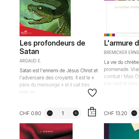
Les profondeurs de
L'armure 
Satan
BREMICKER ERN
ARGAUD E.
La vie du chréti
promenade. Vrai
Satan est l'ennemi de Jésus Christ et
combat ! Mais D
l'adversaire des croyants. Il est le «
pas seul et sans r
père du mensonge » et il sait très
bien arr...
CHF 0.80
CHF 13.20
AJOUTER