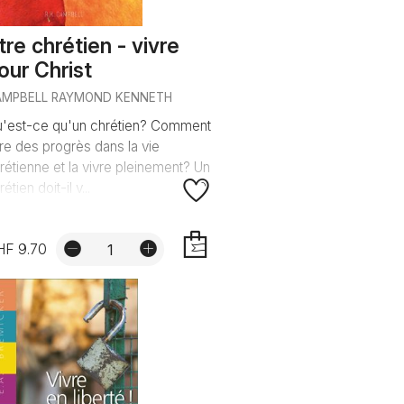
tre chrétien - vivre
our Christ
AMPBELL RAYMOND KENNETH
'est-ce qu'un chrétien? Comment
ire des progrès dans la vie
rétienne et la vivre pleinement? Un
rétien doit-il v...
HF 9.70
AJOUTER