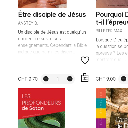
Être disciple de Jésus
Pourquoi 
t-il l’épre
ANSTEY B.
BILLETER MAX
Un disciple de Jésus est quelqu'un
qui déclare suivre ses
Lorsque Dieu ép
enseignements. Cependant la Bible
la question se p
indique que parmi les discip...
épreuve ? Les e
montrent que l...
CHF 9.70
CHF 9.00
AJOUTER