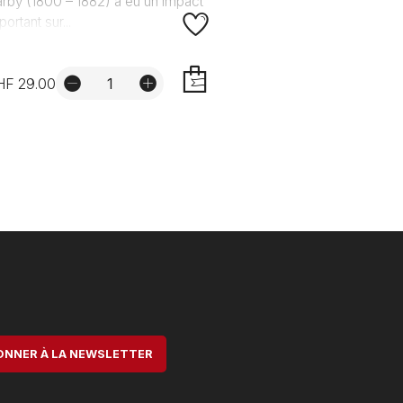
rby (1800 – 1882) a eu un impact
portant sur...
HF 29.00
AJOUTER
ONNER À LA NEWSLETTER