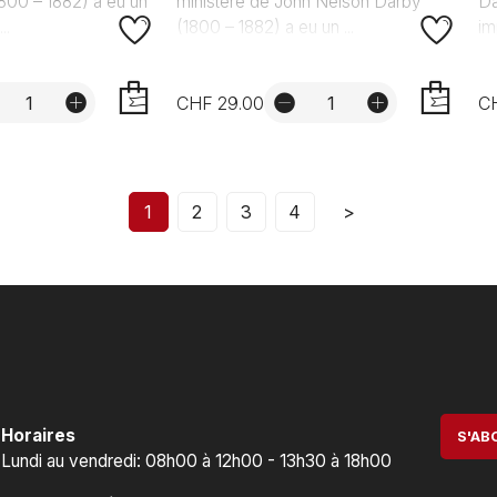
800 – 1882) a eu un
ministère de John Nelson Darby
Da
..
(1800 – 1882) a eu un ...
im
CHF 29.00
C
AJOUTER
AJOUTER
1
2
3
4
>
Horaires
S'AB
Lundi au vendredi: 08h00 à 12h00 - 13h30 à 18h00