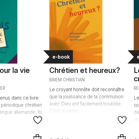
e-book
our la vie
Chrétien et heureux?
L
c
BRIEM CHRISTIAN
TER
R
Le croyant honnête doit reconnaître
que la jouissance de la communion
tenus dans ce livre
Le
avec Dieu est facilement troublée.
 périodique chrétien
sp
C’est la raison...
langue allemande. Ils
da
si