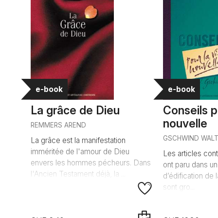
e-book
e-book
La grâce de Dieu
Conseils p
nouvelle
REMMERS AREND
GSCHWIND WAL
La grâce est la manifestation
imméritée de l'amour de Dieu
Les articles con
envers les hommes pécheurs. Dans
ont paru dans un
l'Ancien Testament déjà, la ...
d’édification de 
sont gro...