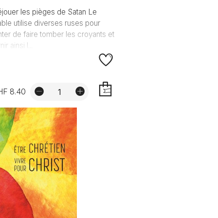
jouer les pièges de Satan Le
able utilise diverses ruses pour
nter de faire tomber les croyants et
nir ainsi l...
HF 8.40
AJOUTER