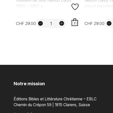
ministère de John Nelson Darby
Nelson Darby (1
(1800 – 1882) a ...
impact important.
CHF 29.00
CHF 29.00
AJOUTER
Notre mission
Éditions Bibles et Littérature Chrétienne – EBLC
Chemin du Crépon 59 | 1815 Clarens, Suisse