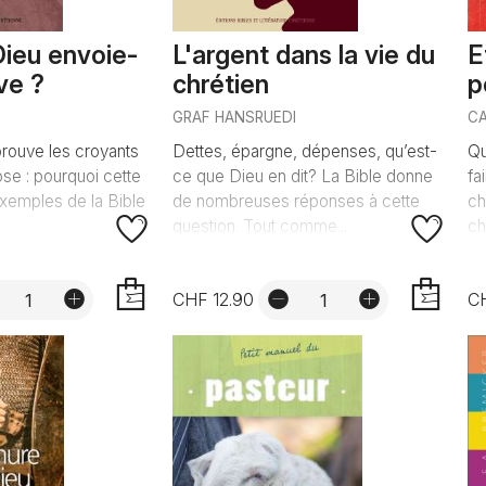
Dieu envoie-
L'argent dans la vie du
E
uve ?
chrétien
p
GRAF HANSRUEDI
C
rouve les croyants
Dettes, épargne, dépenses, qu’est-
Qu
ose : pourquoi cette
ce que Dieu en dit? La Bible donne
fa
xemples de la Bible
de nombreuses réponses à cette
ch
question. Tout comme...
ch
CHF 12.90
C
AJOUTER
AJOUTER