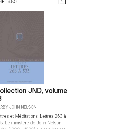
HF 16.80
AJOUTER
ollection JND, volume
3
ARBY JOHN NELSON
ttres et Méditations: Lettres 263 à
5. Le ministère de John Nelson