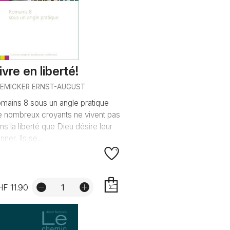
ivre en liberté!
REMICKER ERNST-AUGUST
mains 8 sous un angle pratique
 nombreux croyants ne vivent pas
ns la liberté que Dieu désire leur
nner. Ils se...
F 11.90
AJOUTER