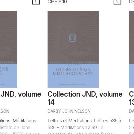
CHF 9.10
C
AJOUTER
AJOUTER
n JND, volume
Collection JND, volume
C
14
1
LSON
DARBY JOHN NELSON
D
ations: Méditations
Lettres et Méditations: Lettres 536 à
Le
nistère de John
586 – Méditations 1 à 99 Le
53