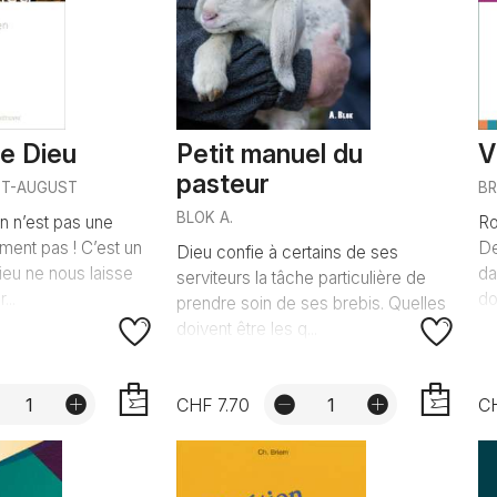
de Dieu
Petit manuel du
V
pasteur
ST-AUGUST
B
BLOK A.
en n’est pas une
Ro
ment pas ! C’est un
De
Dieu confie à certains de ses
ieu ne nous laisse
da
serviteurs la tâche particulière de
...
do
prendre soin de ses brebis. Quelles
doivent être les q...
CHF 7.70
CH
AJOUTER
AJOUTER