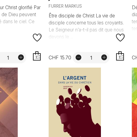
FURRER MARKUS
r Christ glorifié Par
Dé
ts de Dieu peuvent
di
Être disciple de Christ La vie de
ié dans le ciel. Ce
te
disciple concerne tous les croyants.
ter
Le Seigneur n’a-t-il pas dit que nous
devons le ...
CHF 15.70
C
AJOUTER
AJOUTER