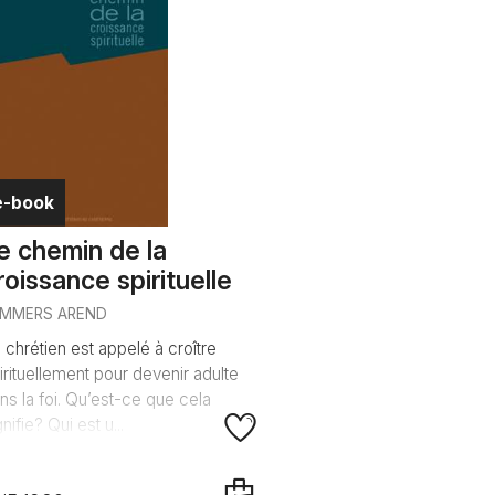
e-book
e chemin de la
roissance spirituelle
EMMERS AREND
 chrétien est appelé à croître
irituellement pour devenir adulte
ns la foi. Qu’est-ce que cela
gnifie? Qui est u...