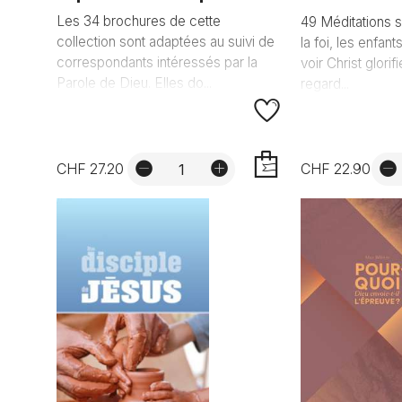
Les 34 brochures de cette
49 Méditations su
collection sont adaptées au suivi de
la foi, les enfan
correspondants intéressés par la
voir Christ glorif
Parole de Dieu. Elles do...
regard...
CHF 27.20
CHF 22.90
AJOUTER