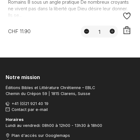
Romains 8 sous un angle pratique De nombreux croyants
ne vivent pas dans la liberté que Dieu désire leur donner.
Ils se...
CHF 11.90
AJOUTE
Notre mission
Éditions Bibles et Littérature Chrétienne – EBLC
Chemin du Crépon 59 | 1815 Clarens, Suisse
+41 (0)21 921 40 19
Contact par e-mail
Horaires
Lundi au vendredi: 08h00 à 12h00 - 13h30 à 18h00
Plan d'accès sur Googlemaps