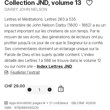
Collection JND, volume 13
DARBY JOHN NELSON
Lettres et Méditations: Lettres 263 à 535.
Le ministère de John Nelson Darby (1800 – 1882) a eu un
impact important sur les chrétiens de son temps. Par le
moyen de ses écrits, des générations de lecteurs ont pu
profiter jusqu’à ce jour de ce que le Seigneur lui a confié.
Ses commentaires donnent un éclairage unique sur la
Parole de Dieu et les sujets qu’elle contient. L'index
détaillé des Lettres 1 à 586 se trouve dans le volume 12
ou sur notre site –
Index Lettres JND
Feuilleter l'extrait
CHF 29.00
AJOUTER
Approfondi
592 pages
14 x 21 cm
Éditeur :
EBLC
Réf.
A2930
ISBN :
9782884592230