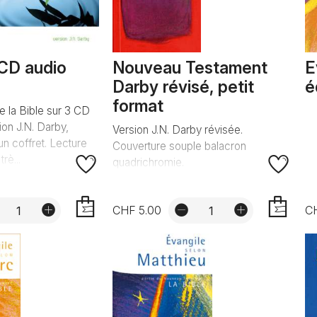
 CD audio
Nouveau Testament
E
Darby révisé, petit
é
format
e la Bible sur 3 CD
on J.N. Darby,
Version J.N. Darby révisée.
n coffret. Lecture
Couverture souple balacron
rè...
quadrichromie.
CHF 5.00
C
AJOUTER
AJOUTER