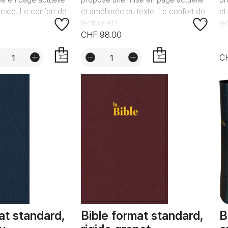
texte. Le confort de
et améliorée du texte. Le confort de
et
lecture et l...
lec
CHF 98.00
C
AJOUTER
AJOUTER
at standard,
Bible format standard,
B