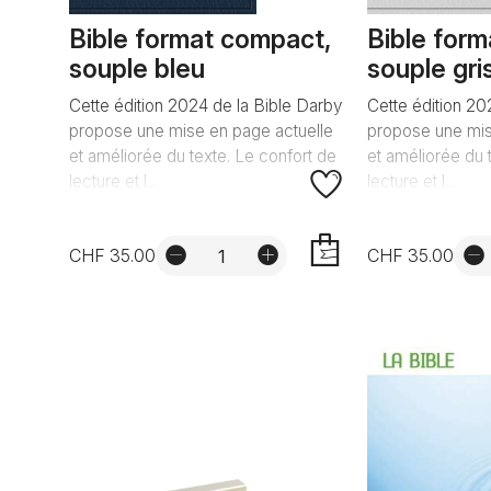
Bible format compact,
Bible for
souple bleu
souple gri
Cette édition 2024 de la Bible Darby
Cette édition 20
propose une mise en page actuelle
propose une mis
et améliorée du texte. Le confort de
et améliorée du 
lecture et l...
lecture et l...
CHF 35.00
CHF 35.00
AJOUTER