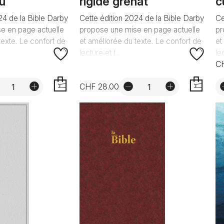
eu
rigide grenat
c
24 de la Bible Darby
Cette édition 2024 de la Bible Darby
Ce
e en page actuelle
propose une mise en page actuelle
pr
texte. Le confort de
et améliorée du texte. Le confort de
et
lecture et l...
lec
C
CHF 28.00
AJOUTER
AJOUTER