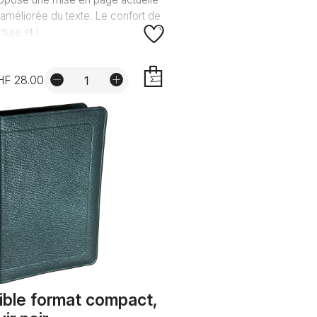
 améliorée du texte. Le confort de
ture et l...
HF 28.00
AJOUTER
ible format compact,