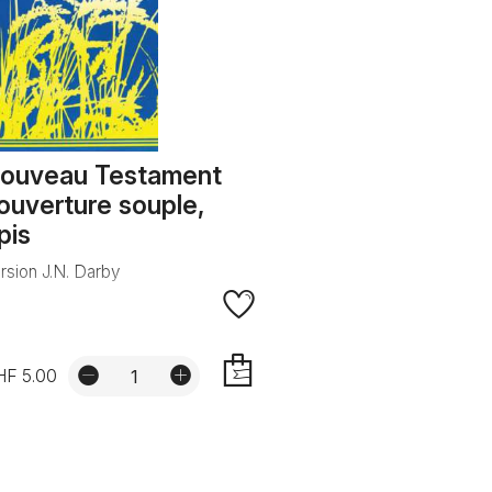
ouveau Testament
ouverture souple,
pis
rsion J.N. Darby
HF 5.00
AJOUTER