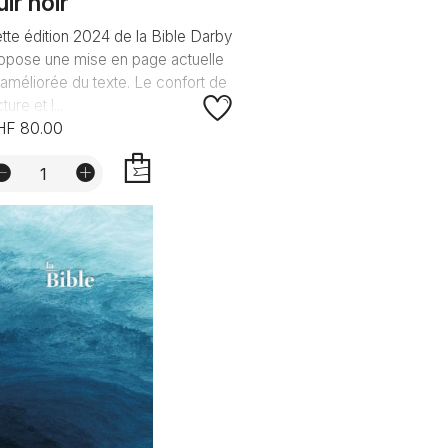
uir noir
tte édition 2024 de la Bible Darby
opose une mise en page actuelle
 améliorée du texte. Le confort de
ture et l...
HF 80.00
AJOUTER