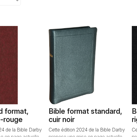
d format,
Bible format standard,
B
n-rouge
cuir noir
r
24 de la Bible Darby
Cette édition 2024 de la Bible Darby
Ce
e en page actuelle
propose une mise en page actuelle
pr