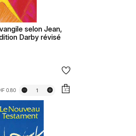
vangile selon Jean,
dition Darby révisé
HF 0.80
AJOUTER