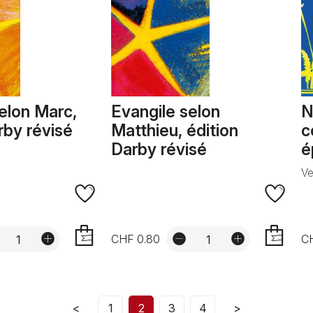
elon Marc,
Evangile selon
N
rby révisé
Matthieu, édition
c
Darby révisé
é
Ve
CHF 0.80
C
AJOUTER
AJOUTER
<
1
2
3
4
>