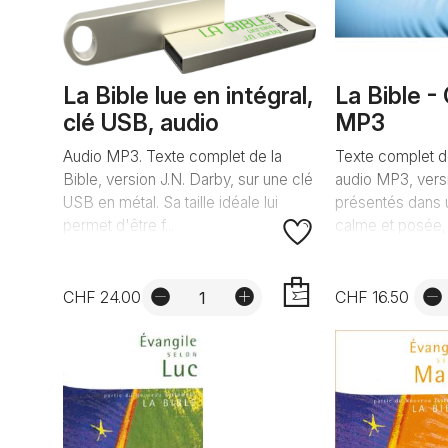
La Bible lue en intégral,
La Bible -
clé USB, audio
MP3
Audio MP3. Texte complet de la
Texte complet d
Bible, version J.N. Darby, sur une clé
audio MP3, versi
USB en métal. Sa taille idéale lui
présentés dans u
permet d'être f...
calme et posée, t
CHF 24.00
CHF 16.50
AJOUTER