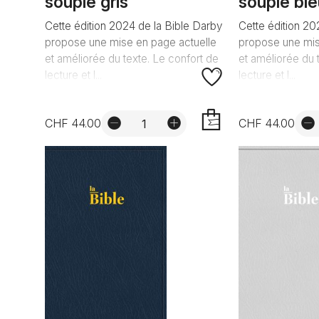
souple gris
souple bl
Cette édition 2024 de la Bible Darby
Cette édition 20
propose une mise en page actuelle
propose une mis
et améliorée du texte. Le confort de
et améliorée du 
lecture et l...
lecture et l...
CHF 44.00
CHF 44.00
AJOUTER