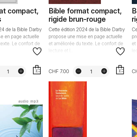
mat compact,
Bible format compact,
B
s
rigide brun-rouge
r
24 de la Bible Darby
Cette édition 2024 de la Bible Darby
Ce
e en page actuelle
propose une mise en page actuelle
pr
texte. Le confort de
et améliorée du texte. Le confort de
et
lecture et l...
lec
CHF 7.00
C
AJOUTER
AJOUTER