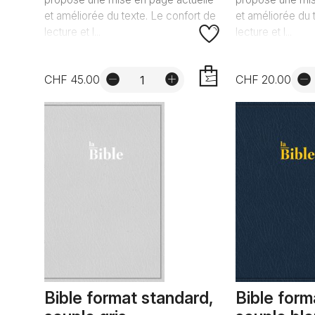
et améliorée du texte. Le confort de
et améliorée du 
lecture et l...
lecture et l...
CHF 45.00
CHF 20.00
AJOUTER
Bible format standard,
Bible form