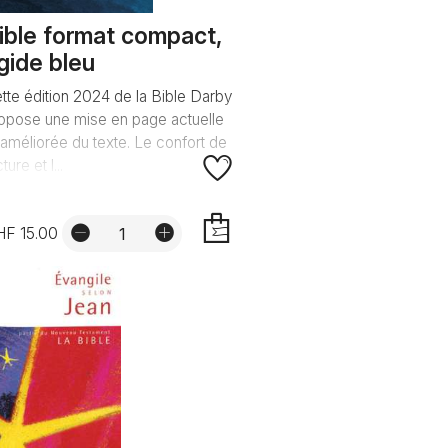
ible format compact,
igide bleu
tte édition 2024 de la Bible Darby
opose une mise en page actuelle
 améliorée du texte. Le confort de
ture et l...
HF 15.00
AJOUTER