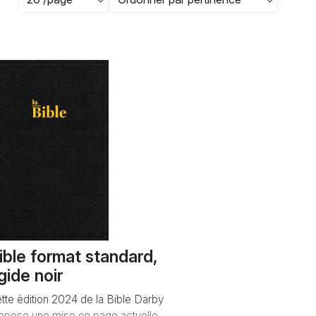
ible format standard,
igide noir
tte édition 2024 de la Bible Darby
opose une mise en page actuelle