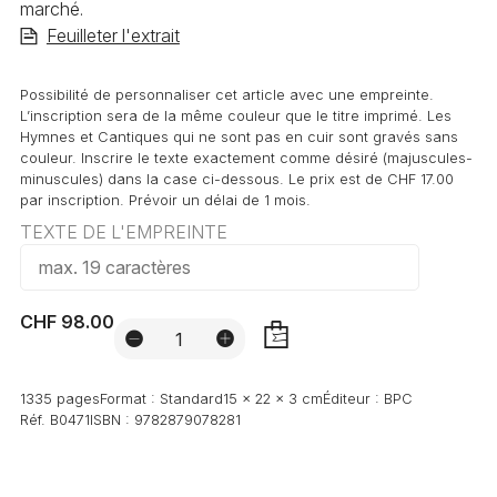
marché.
Feuilleter l'extrait
Possibilité de personnaliser cet article avec une empreinte.
L’inscription sera de la même couleur que le titre imprimé. Les
Hymnes et Cantiques qui ne sont pas en cuir sont gravés sans
couleur. Inscrire le texte exactement comme désiré (majuscules-
minuscules) dans la case ci-dessous. Le prix est de CHF 17.00
par inscription. Prévoir un délai de 1 mois.
TEXTE DE L'EMPREINTE
CHF 98.00
AJOUTER
1335 pages
Format :
Standard
15 x 22 x 3 cm
Éditeur :
BPC
Réf.
B0471
ISBN :
9782879078281