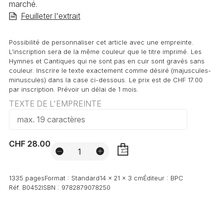
marché.
Feuilleter l'extrait
Possibilité de personnaliser cet article avec une empreinte.
L’inscription sera de la même couleur que le titre imprimé. Les
Hymnes et Cantiques qui ne sont pas en cuir sont gravés sans
couleur. Inscrire le texte exactement comme désiré (majuscules-
minuscules) dans la case ci-dessous. Le prix est de CHF 17.00
par inscription. Prévoir un délai de 1 mois.
TEXTE DE L'EMPREINTE
CHF 28.00
AJOUTER
1335 pages
Format :
Standard
14 x 21 x 3 cm
Éditeur :
BPC
Réf.
B0452
ISBN :
9782879078250