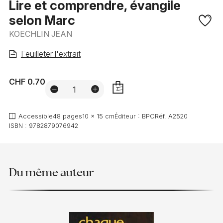
Lire et comprendre, évangile
selon Marc
KOECHLIN JEAN
Feuilleter l'extrait
CHF 0.70
AJOUTER
Accessible
48 pages
10 x 15 cm
Éditeur :
BPC
Réf.
A2520
ISBN :
9782879076942
Du même auteur