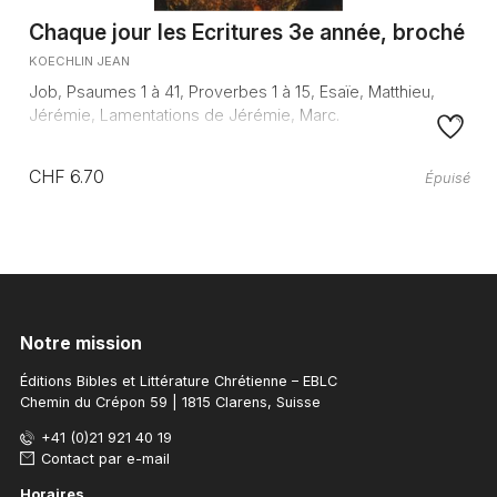
Chaque jour les Ecritures 3e année, broché
KOECHLIN JEAN
Job, Psaumes 1 à 41, Proverbes 1 à 15, Esaïe, Matthieu,
Jérémie, Lamentations de Jérémie, Marc.
CHF 6.70
Épuisé
Notre mission
Éditions Bibles et Littérature Chrétienne – EBLC
Chemin du Crépon 59 | 1815 Clarens, Suisse
+41 (0)21 921 40 19
Contact par e-mail
Horaires