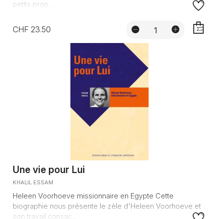
petits prop...
CHF 23.50
AJOUTE
Une vie pour Lui
KHALIL ESSAM
Heleen Voorhoeve missionnaire en Egypte Cette
biographie nous présente le zèle d'Heleen Voorhoeve et
son travail consac...