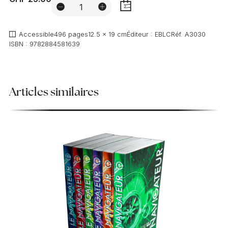
AJOUTER
Accessible
496 pages
12.5 x 19 cm
Éditeur :
EBLC
Réf.
A3030
ISBN :
9782884581639
Articles similaires