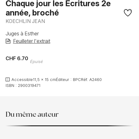
Chaque jour les Ecritures 2e
année, broché
KOECHLIN JEAN
Juges à Esther
Feuilleter l'extrait
CHF 6.70
Épuisé
Accessible
11,5 x 15 cm
Éditeur :
BPC
Réf.
A2460
ISBN :
2900319471
Du même auteur