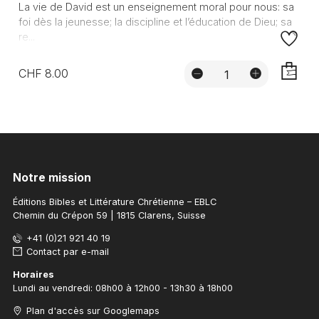
La vie de David est un enseignement moral pour nous: sa
foi dès la jeunesse; la discipline et l’éducation de Dieu; sa
re...
CHF 8.00
AJOUTE
Notre mission
Éditions Bibles et Littérature Chrétienne – EBLC
Chemin du Crépon 59 | 1815 Clarens, Suisse
+41 (0)21 921 40 19
Contact par e-mail
Horaires
Lundi au vendredi: 08h00 à 12h00 - 13h30 à 18h00
Plan d'accès sur Googlemaps