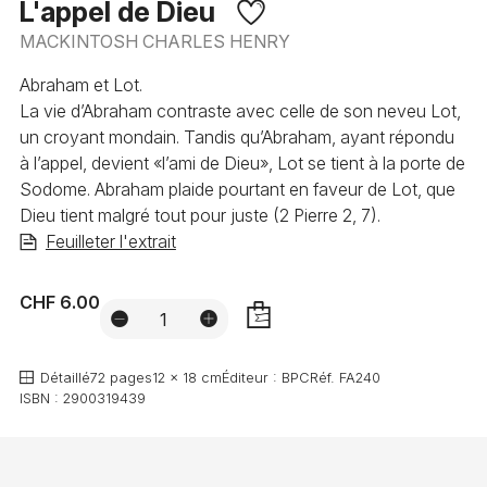
L'appel de Dieu
MACKINTOSH CHARLES HENRY
Abraham et Lot.
La vie d’Abraham contraste avec celle de son neveu Lot,
un croyant mondain. Tandis qu’Abraham, ayant répondu
à l’appel, devient «l’ami de Dieu», Lot se tient à la porte de
Sodome. Abraham plaide pourtant en faveur de Lot, que
Dieu tient malgré tout pour juste (2 Pierre 2, 7).
Feuilleter l'extrait
CHF 6.00
AJOUTER
Détaillé
72 pages
12 x 18 cm
Éditeur :
BPC
Réf.
FA240
ISBN :
2900319439