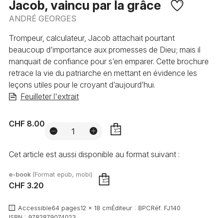
Jacob, vaincu par la grâce
ANDRÉ GEORGES
Trompeur, calculateur, Jacob attachait pourtant
beaucoup d’importance aux promesses de Dieu; mais il
manquait de confiance pour s’en emparer. Cette brochure
retrace la vie du patriarche en mettant en évidence les
leçons utiles pour le croyant d’aujourd’hui.
Feuilleter l'extrait
CHF 8.00
AJOUTER
Cet article est aussi disponible au format suivant :
e-book
(Format epub, mobi)
CHF 3.20
AJOUTER
Accessible
64 pages
12 x 18 cm
Éditeur :
BPC
Réf.
FJ140
ISBN :
9782879074023