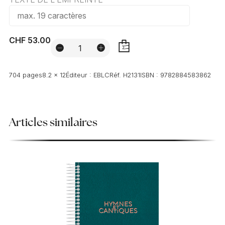
CHF 53.00
AJOUTER
704 pages
8.2 x 12
Éditeur :
EBLC
Réf.
H2131
ISBN :
9782884583862
Articles similaires