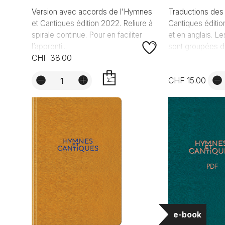
Version avec accords de l’Hymnes
Traductions des
et Cantiques édition 2022. Reliure à
Cantiques éditi
spirale continue. Pour en faciliter
et en anglais. L
l’apprenti...
sont groupées da
CHF 38.00
CHF 15.00
AJOUTER
e-book