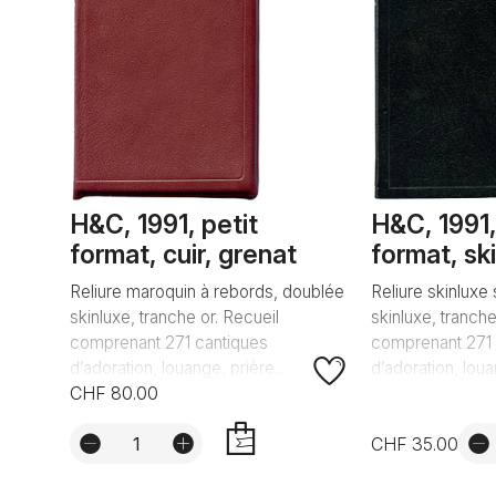
H&C, 1991, petit
H&C, 1991,
format, cuir, grenat
format, ski
Reliure maroquin à rebords, doublée
Reliure skinluxe
skinluxe, tranche or. Recueil
skinluxe, tranche
comprenant 271 cantiques
comprenant 271 
d’adoration, louange, prière...
d’adoration, louan
CHF 80.00
CHF 35.00
AJOUTER