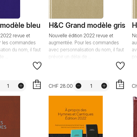
 modèle bleu
H&C Grand modèle gris
H
 2022 revue et
Nouvelle édition 2022 revue et
No
r les commandes
augmentée. Pour les commandes
au
ation du nom, il faut
avec personnalisation du nom, il faut
av
e ...
prévoir un délai de ...
pr
CHF 28.00
C
AJOUTER
AJOUTER