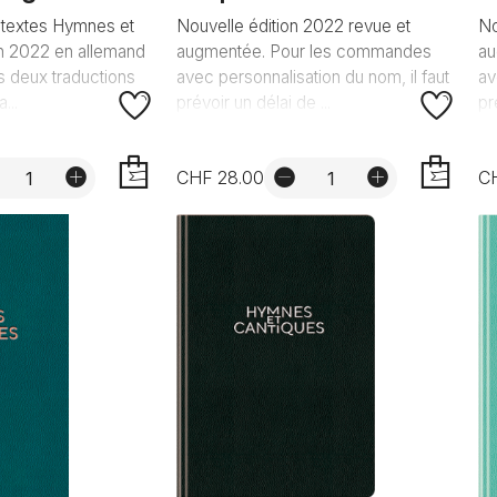
 textes Hymnes et
Nouvelle édition 2022 revue et
No
on 2022 en allemand
augmentée. Pour les commandes
au
es deux traductions
avec personnalisation du nom, il faut
av
...
prévoir un délai de ...
pr
CHF 28.00
C
AJOUTER
AJOUTER