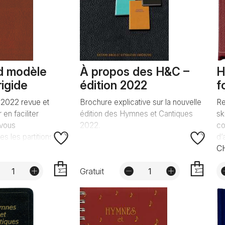
d modèle
À propos des H&C –
H
igide
édition 2022
f
 2022 revue et
Brochure explicative sur la nouvelle
Re
en faciliter
édition des Hymnes et Cantiques
sk
 vous
2022.
co
es les partitions...
d’
CH
Gratuit
AJOUTER
AJOUTER