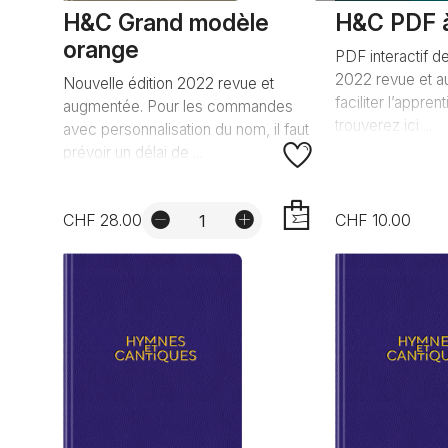
H&C Grand modèle
H&C PDF à
orange
PDF interactif de
2022 revue et a
Nouvelle édition 2022 revue et
faciliter l’appre
augmentée. Pour les commandes
trouverez ici ...
avec personnalisation du nom, il faut
prévoir un délai de ...
CHF 28.00
CHF 10.00
AJOUTER