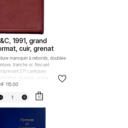
&C, 1991, grand
ormat, cuir, grenat
liure maroquin à rebords, doublée
inluxe, tranche or. Recueil
mprenant 271 cantiques
adoration, louange, prière...
F 115.00
AJOUTER