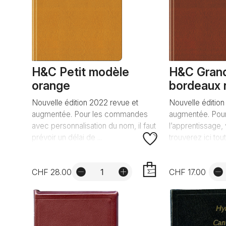
H&C Petit modèle
H&C Gran
orange
bordeaux r
Nouvelle édition 2022 revue et
Nouvelle édition
augmentée. Pour les commandes
augmentée. Pour 
avec personnalisation du nom, il faut
l’apprentissage,
prévoir un délai de ...
trouverez ici tout
CHF 28.00
CHF 17.00
AJOUTER