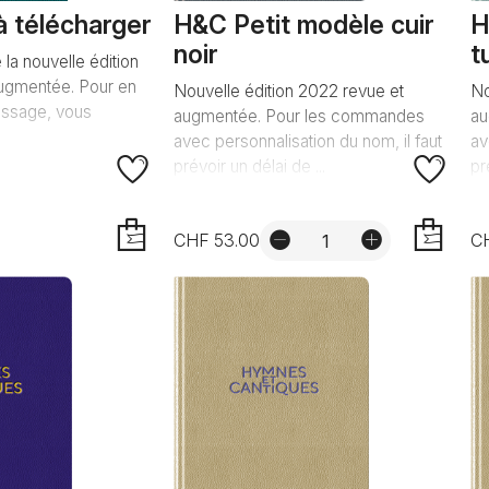
 télécharger
H&C Petit modèle cuir
H
noir
t
 la nouvelle édition
ugmentée. Pour en
Nouvelle édition 2022 revue et
No
ntissage, vous
augmentée. Pour les commandes
au
avec personnalisation du nom, il faut
av
prévoir un délai de ...
pr
CHF 53.00
C
AJOUTER
AJOUTER