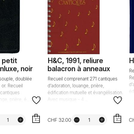
 petit
H&C, 1991, reliure
H
nluxe, noir
balacron à anneaux
Re
Re
 souple, doublée
Recueil comprenant 271 cantiques
d’
 or. Recueil
d’adoration, louange, prière,
éd
cantiques
édification mutuelle et évangélisation.
ge, prière, é...
Avec musique - 4 ...
CHF 32.00
C
AJOUTER
AJOUTER