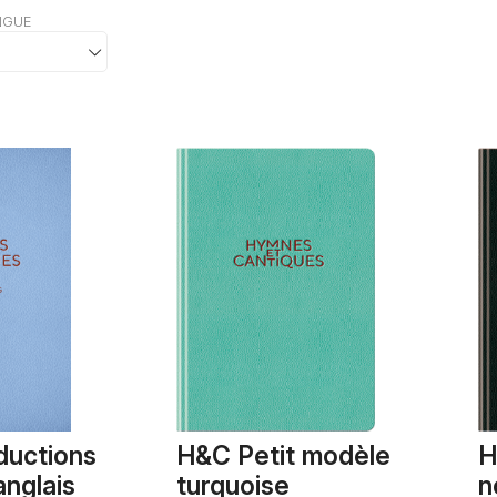
NGUE
ductions
H&C Petit modèle
H
anglais
turquoise
n