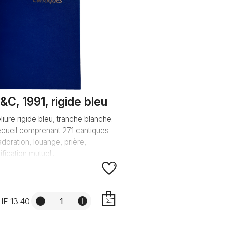
&C, 1991, rigide bleu
liure rigide bleu, tranche blanche.
cueil comprenant 271 cantiques
adoration, louange, prière,
ification mutuel...
HF 13.40
AJOUTER