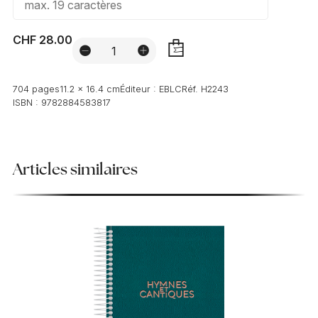
CHF 28.00
AJOUTER
704 pages
11.2 x 16.4 cm
Éditeur :
EBLC
Réf.
H2243
ISBN :
9782884583817
Articles similaires