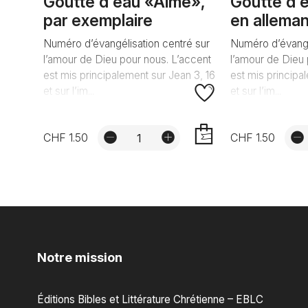
Goutte d'eau «Aimé»,
Goutte d'
par exemplaire
en allema
Numéro d’évangélisation centré sur
Numéro d’évangé
l’amour de Dieu pour nous. L’accent
l’amour de Dieu 
est mis principalement sur Jean 3, 16
est mis principa
et sur l’im...
et sur l’im...
CHF 1.50
CHF 1.50
AJOUTER
Notre mission
Éditions Bibles et Littérature Chrétienne – EBLC