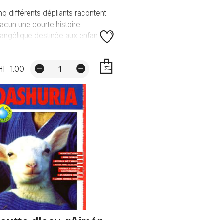
nq différents dépliants racontent
acun une courte histoire
angélique destinée aux enfants.
F 1.00
AJOUTER