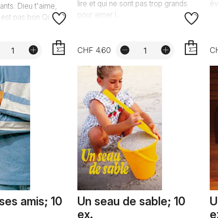
lire et qui ne sont pas trop grands
év
ants. Dieu t'aime,
pour aimer l...
est pas bon Qu'e...
CHF 4.60
CH
AJOUTER
AJOUTER
 ses amis; 10
Un seau de sable; 10
U
ex.
e