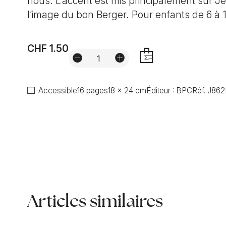
nous. L’accent est mis principalement sur Je
l’image du bon Berger. Pour enfants de 6 à 
CHF 1.50
AJOUTER
Accessible
16 pages
18 x 24 cm
Éditeur :
BPC
Réf.
J862
Articles similaires