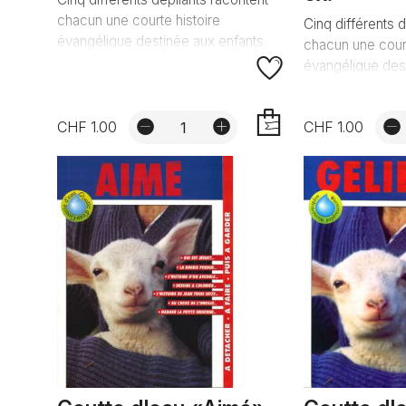
chacun une courte histoire
Cinq différents 
évangélique destinée aux enfants.
chacun une court
évangélique dest
CHF 1.00
CHF 1.00
AJOUTER