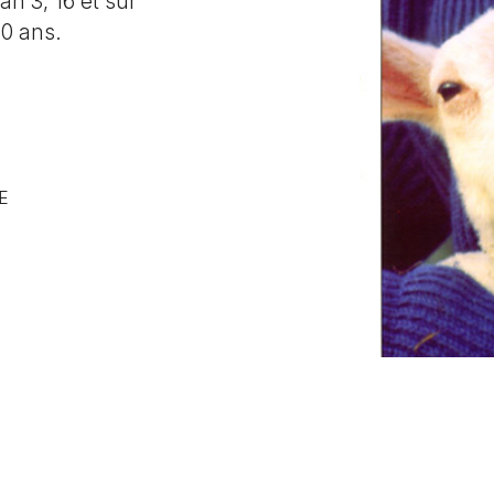
an 3, 16 et sur
10 ans.
E