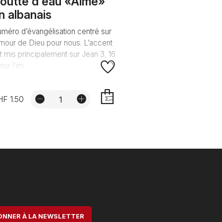
outte d'eau «Aimé»
n albanais
méro d’évangélisation centré sur
amour de Dieu pour nous. L’accent
t mis principalement sur Jean 3, 16
sur l’im...
F 1.50
AJOUTER
ONNER À LA NEWSLETTER