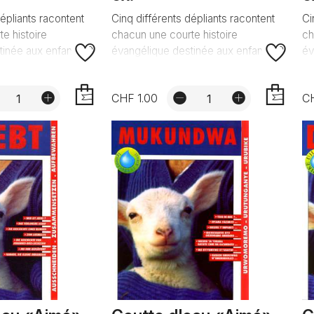
dépliants racontent
Cinq différents dépliants racontent
Ci
e histoire
chacun une courte histoire
ch
inée aux enfants.
évangélique destinée aux enfants.
év
CHF 1.00
CH
AJOUTER
AJOUTER