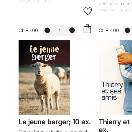
ferveur tous les ...
destinée aux enf
mais ton cœur n'
CHF 1.00
CHF 4.00
AJOUTER
Le jeune berger; 10 ex.
Thierry et
ex.
Cinq différents dépliants racontent