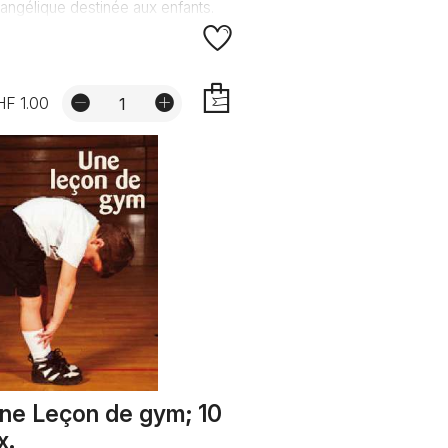
angélique destinée aux enfants.
F 1.00
AJOUTER
ne Leçon de gym; 10
x.