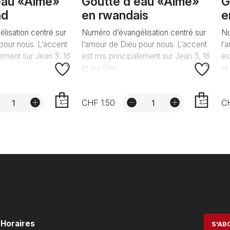
eau «Aimé»
Goutte d'eau «Aimé»
G
nd
en rwandais
e
lisation centré sur
Numéro d’évangélisation centré sur
Nu
pour nous. L’accent
l’amour de Dieu pour nous. L’accent
l’
lement sur Jean 3, 16
est mis principalement sur Jean 3, 16
es
et sur l’im...
et 
CHF 1.50
CH
AJOUTER
AJOUTER
Horaires
S'AB