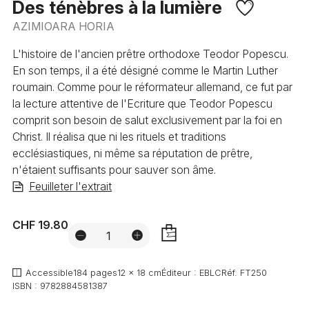
Des ténèbres à la lumière
AZIMIOARA HORIA
L'histoire de l'ancien prêtre orthodoxe Teodor Popescu.
En son temps, il a été désigné comme le Martin Luther
roumain. Comme pour le réformateur allemand, ce fut par
la lecture attentive de l'Ecriture que Teodor Popescu
comprit son besoin de salut exclusivement par la foi en
Christ. Il réalisa que ni les rituels et traditions
ecclésiastiques, ni même sa réputation de prêtre,
n'étaient suffisants pour sauver son âme.
Feuilleter l'extrait
CHF 19.80
AJOUTER
Accessible
184 pages
12 x 18 cm
Éditeur :
EBLC
Réf.
FT250
ISBN :
9782884581387