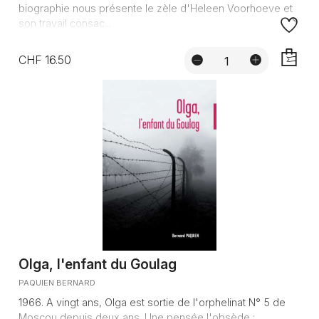
biographie nous présente le zèle d'Heleen Voorhoeve et
son travail consac...
CHF 16.50
AJOUTE
Olga, l'enfant du Goulag
PAQUIEN BERNARD
1966. A vingt ans, Olga est sortie de l'orphelinat N° 5 de
Moscou depuis deux ans. Une pensée l'obsède :