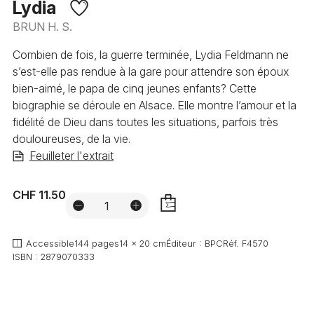
Lydia
BRUN H. S.
Combien de fois, la guerre terminée, Lydia Feldmann ne
s’est-elle pas rendue à la gare pour attendre son époux
bien-aimé, le papa de cinq jeunes enfants? Cette
biographie se déroule en Alsace. Elle montre l’amour et la
fidélité de Dieu dans toutes les situations, parfois très
douloureuses, de la vie.
Feuilleter l'extrait
CHF 11.50
AJOUTER
Accessible
144 pages
14 x 20 cm
Éditeur :
BPC
Réf.
F4570
ISBN :
2879070333