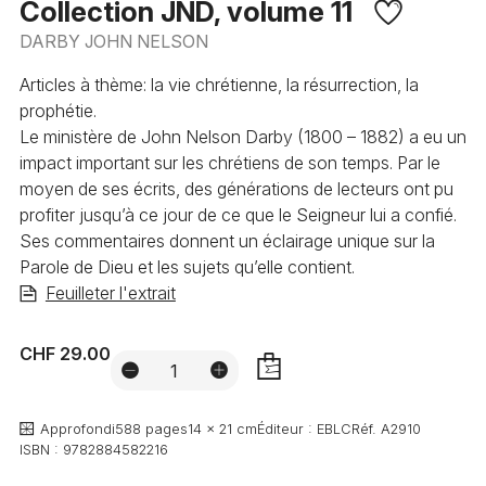
Collection JND, volume 11
DARBY JOHN NELSON
Articles à thème: la vie chrétienne, la résurrection, la
prophétie.
Le ministère de John Nelson Darby (1800 – 1882) a eu un
impact important sur les chrétiens de son temps. Par le
moyen de ses écrits, des générations de lecteurs ont pu
profiter jusqu’à ce jour de ce que le Seigneur lui a confié.
Ses commentaires donnent un éclairage unique sur la
Parole de Dieu et les sujets qu’elle contient.
Feuilleter l'extrait
CHF 29.00
AJOUTER
Approfondi
588 pages
14 x 21 cm
Éditeur :
EBLC
Réf.
A2910
ISBN :
9782884582216