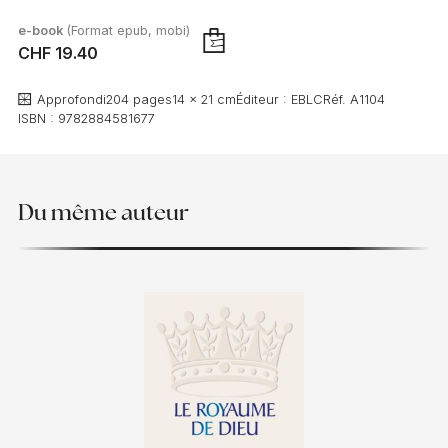
e-book
(Format epub, mobi)
CHF 19.40
AJOUTER
Approfondi
204 pages
14 x 21 cm
Éditeur :
EBLC
Réf.
A1104
ISBN :
9782884581677
Du même auteur