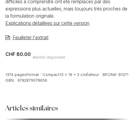
difficiles à comprendre ont été remplacés par des
expressions plus actuelles, mais toujours très proches de
la formulation originale.
Explications détaillées sur cette version
Feuilleter l'extrait
CHF 80.00
Bientôt disponible
1374 pages
Format :
Compact
13 x 19 x 3 cm
Éditeur :
BPC
Réf.
B1371
ISBN :
9782879078656
Articles similaires