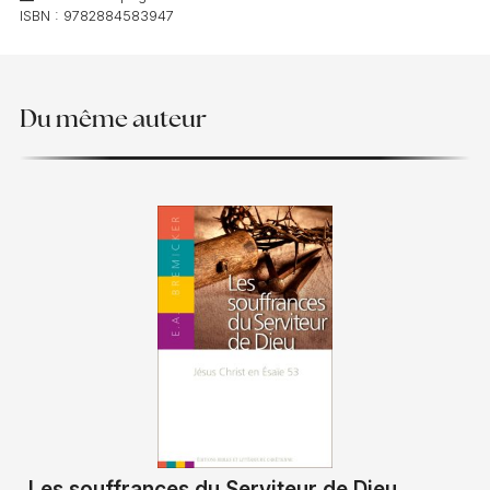
ISBN :
9782884583947
Du même auteur
Les souffrances du Serviteur de Dieu