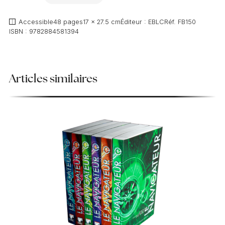
AJOUTER
Accessible
48 pages
17 x 27.5 cm
Éditeur :
EBLC
Réf.
FB150
ISBN :
9782884581394
Articles similaires