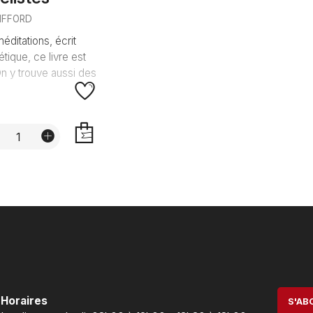
IFFORD
ditations, écrit
tique, ce livre est
On y trouve aussi des
AJOUTER
Horaires
S'AB