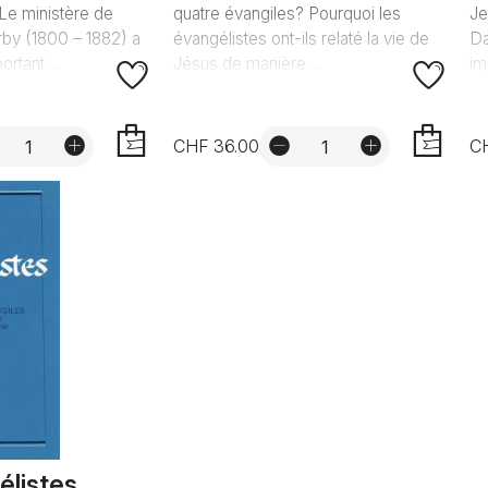
Le ministère de
quatre évangiles? Pourquoi les
Je
by (1800 – 1882) a
évangélistes ont-ils relaté la vie de
Da
rtant ...
Jésus de manière ...
im
CHF 36.00
C
AJOUTER
AJOUTER
élistes