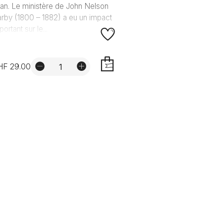
an. Le ministère de John Nelson
rby (1800 – 1882) a eu un impact
portant sur le...
HF 29.00
AJOUTER