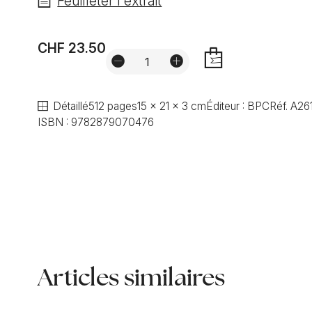
Feuilleter l'extrait
CHF 23.50
AJOUTER
Détaillé
512 pages
15 x 21 x 3 cm
Éditeur :
BPC
Réf.
A26
ISBN :
9782879070476
Articles similaires