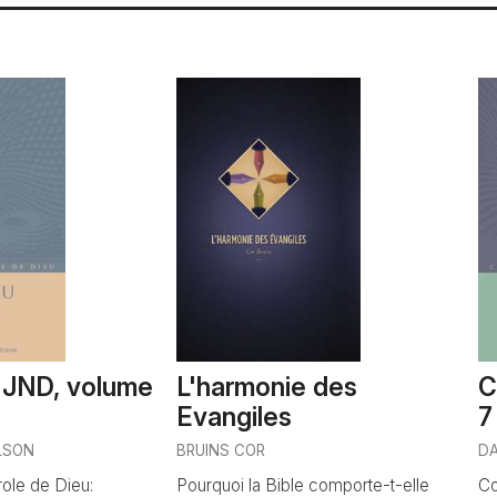
n JND, volume
L'harmonie des
C
Evangiles
7
LSON
BRUINS COR
D
role de Dieu:
Pourquoi la Bible comporte-t-elle
Co