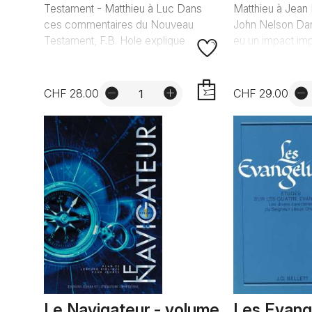
Testament - Matthieu à Luc Dans
Matthieu à Jean 
ces commentaires du Nouveau
John Nelson Dar
Testament, F.B. Hole explique
eu un impact impo
chapi...
CHF 28.00
CHF 29.00
AJOUTER
Le Navigateur - volume
Les Evang