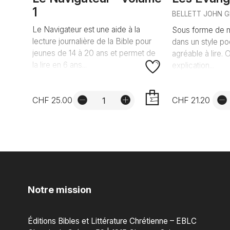
1
BELLETT JOHN G
Le Navigateur est une aide à la
Sous forme de mé
lecture journalière de la Bible pour
dans un style poé
jeunes de 14 à 20 ans et permet de
agréable à lire. 
la lire en 6 ans...
explication...
CHF 25.00
CHF 21.20
AJOUTER
Notre mission
Éditions Bibles et Littérature Chrétienne – EBLC