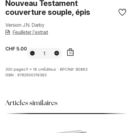
Nouveau Testament
couverture souple, épis
Version J.N. Darby
Feuilleter l'extrait
CHF 5.00
AJOUTER
300 pages
11 x 18 cm
Éditeur :
BPC
Réf.
B0863
ISBN :
9782900319383
Articles similaires