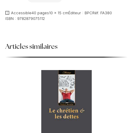
AJOUTER
Accessible
40 pages
10 x 15 cm
Éditeur :
BPC
Réf.
FA380
ISBN :
9782879075112
Articles similaires