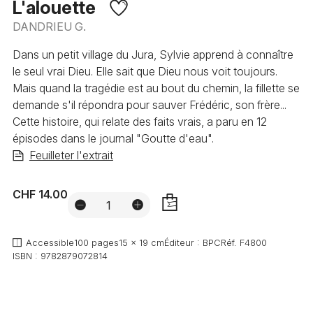
L'alouette
DANDRIEU G.
Dans un petit village du Jura, Sylvie apprend à connaître
le seul vrai Dieu. Elle sait que Dieu nous voit toujours.
Mais quand la tragédie est au bout du chemin, la fillette se
demande s'il répondra pour sauver Frédéric, son frère...
Cette histoire, qui relate des faits vrais, a paru en 12
épisodes dans le journal "Goutte d'eau".
Feuilleter l'extrait
CHF 14.00
AJOUTER
Accessible
100 pages
15 x 19 cm
Éditeur :
BPC
Réf.
F4800
ISBN :
9782879072814