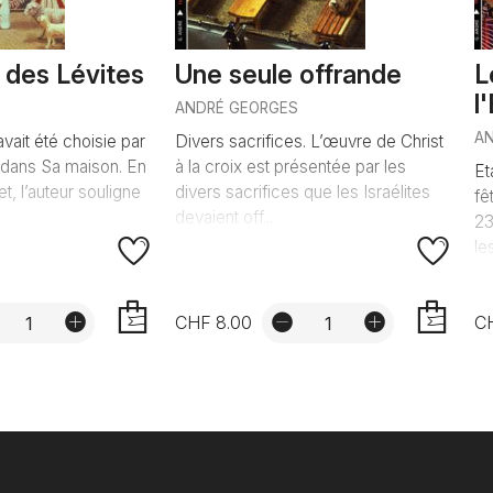
 des Lévites
Une seule offrande
L
l
ANDRÉ GEORGES
A
avait été choisie par
Divers sacrifices. L’œuvre de Christ
 dans Sa maison. En
à la croix est présentée par les
Et
et, l’auteur souligne
divers sacrifices que les Israélites
fê
devaient off...
23
le
CHF 8.00
C
AJOUTER
AJOUTER