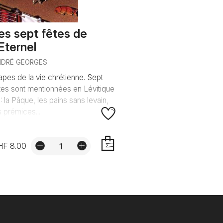
es sept fêtes de
'Eternel
NDRÉ GEORGES
apes de la vie chrétienne. Sept
tes sont mentionnées en Lévitique
: la Pâque, les pains sans levain,
s prémices...
HF 8.00
AJOUTER