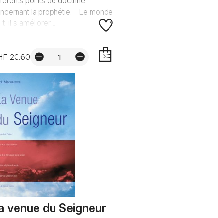
fférents points de doctrine
ncernant la prophétie. - Le monde
-t-il s'améliorer ...
HF 20.60
AJOUTER
a venue du Seigneur