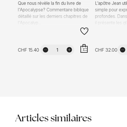
Que nous révèle la fin du livre de
L’apôtre Jean uti
l'Apocalypse? Commentaire biblique
simple pour expr
détaillé sur les derniers chapitres de
profondes. Dans
l'Apocalyp...
il présente les gl.
CHF 15.40
CHF 32.00
AJOUTER
Articles similaires