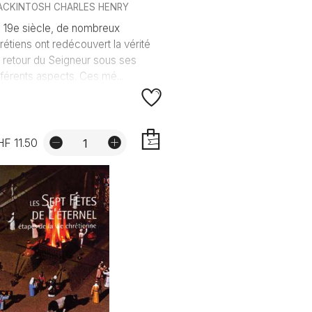
ACKINTOSH CHARLES HENRY
 19e siècle, de nombreux
rétiens ont redécouvert la vérité
 retour du Seigneur sous ses
fférents aspects. Ces mé...
F 11.50
AJOUTER