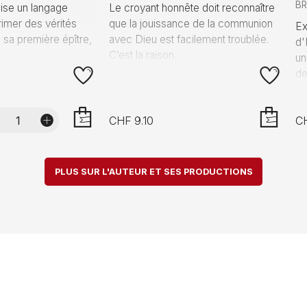
BR
lise un langage
Le croyant honnête doit reconnaître
imer des vérités
que la jouissance de la communion
Ex
 sa première épître,
avec Dieu est facilement troublée.
d'
..
C’est la raison...
un
de
CHF 9.10
C
AJOUTER
AJOUTER
PLUS SUR L'AUTEUR ET SES PRODUCTIONS