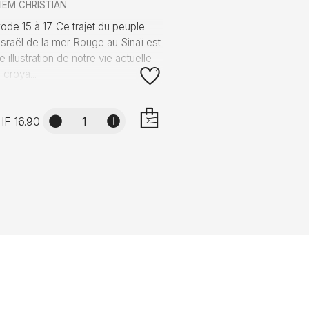
IEM CHRISTIAN
ode 15 à 17. Ce trajet du peuple
Israël de la mer Rouge au Sinaï est
e illustration de notre vie actuelle
 croya...
HF 16.90
AJOUTER