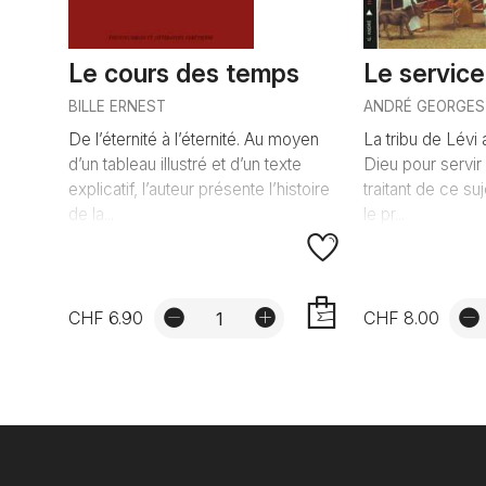
Le cours des temps
Le service
BILLE ERNEST
ANDRÉ GEORGES
De l’éternité à l’éternité. Au moyen
La tribu de Lévi 
d’un tableau illustré et d’un texte
Dieu pour servir
explicatif, l’auteur présente l’histoire
traitant de ce suj
de la...
le pr...
CHF 6.90
CHF 8.00
AJOUTER