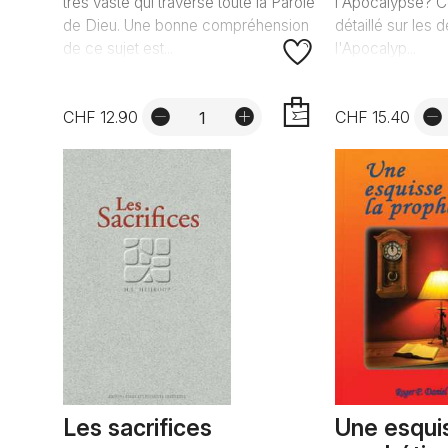
très vaste qui traverse toute la Parole
l'Apocalypse? C
de Dieu. Une bonne compréhension
détaillé sur les 
de ce sujet est...
l'Apocalyp...
CHF 12.90
CHF 15.40
AJOUTER
Les sacrifices
Une esqui