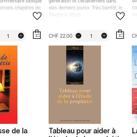
di
ommentaire biblique
génération vit certainement dans
co
derniers chapitres de
«les derniers jours». Très bientôt, le
va
Seigneur Jésus...
CHF 22.00
C
AJOUTER
AJOUTER
sse de la
Tableau pour aider à
L