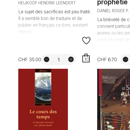
prophétie
HEIJKOOP HENDRIK LEENDERT
DANIEL ROGER P.
Le sujet des sacrifices est peu traité.
Il a semblé bon de traduire et de
La brièveté de c
publier en français ce livre, existant
convient particu
depuis ...
jeunes ou les pe
avoir un court ap
CHF 35.00
CHF 6.70
AJOUTER