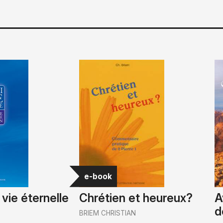
e-book
a vie éternelle
Chrétien et heureux?
A
d
N
BRIEM CHRISTIAN