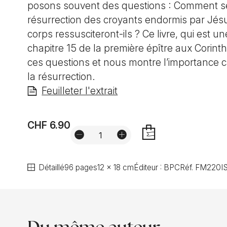
posons souvent des questions : Comment se
résurrection des croyants endormis par Jés
corps ressusciteront-ils ? Ce livre, qui est u
chapitre 15 de la première épître aux Corint
ces questions et nous montre l’importance c
la résurrection.
Feuilleter l'extrait
CHF 6.90
AJOUTER
Détaillé
96 pages
12 x 18 cm
Éditeur :
BPC
Réf.
FM220
I