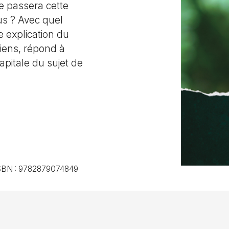
 passera cette
us ? Avec quel
ne explication du
hiens, répond à
apitale du sujet de
SBN :
9782879074849