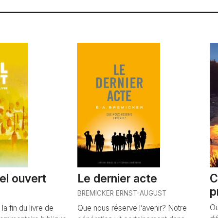
iel ouvert
Le dernier acte
C
p
N
BREMICKER ERNST-AUGUST
Ou
a fin du livre de
Que nous réserve l’avenir? Notre