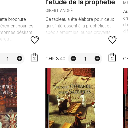
l'étude de la prophétie
M
GIBERT ANDRÉ
Au
ch
ette brochure
Ce tableau a été élaboré pour ceux
du
lièrement pour les
qui s’intéressent à la prophétie, et
di
rsonnes désirant
spécialement les jeunes croyants.
erçu ...
CHF 3.40
CH
AJOUTER
AJOUTER