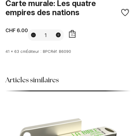
Carte murale: Les quatre
empires des nations
CHF 6.00
AJOUTER
41 x 63 cm
Éditeur :
BPC
Réf.
B6090
Articles similaires