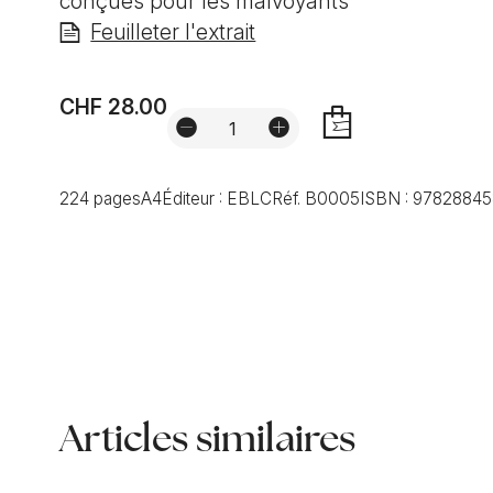
conçues pour les malvoyants
Feuilleter l'extrait
CHF 28.00
AJOUTER
224 pages
A4
Éditeur :
EBLC
Réf.
B0005
ISBN :
97828845
Articles similaires