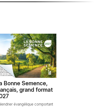
a Bonne Semence,
rançais, grand format
027
lendrier évangélique comportant