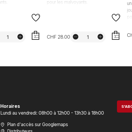
nts.
pour les malvoyants.
un
jo
po
C
CHF 28.00
AJOUTER
AJOUTER
Horaires
S'AB
Lundi au vendredi: 08h00 à 12h00 - 13h30 à 18h00
Plan d'accès sur Googlemaps
Distributeurs