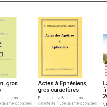
n, gros
Actes à Ephésiens,
L
s
gros caractères
f
2
ible en gros
Portions de la Bible en gros
écialement conçues
caractères - Spécialement conçues
Ca