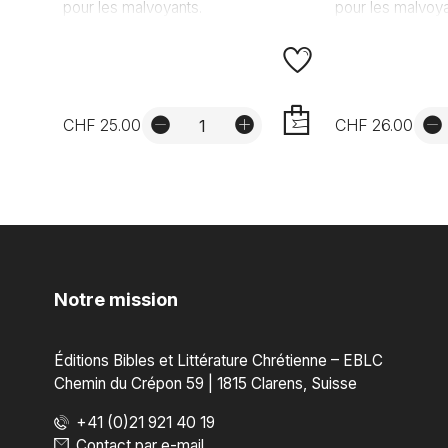
pour les malvoyants.
pour les malvoya
CHF 25.00
CHF 26.00
AJOUTER
Notre mission
Éditions Bibles et Littérature Chrétienne – EBLC
Chemin du Crépon 59 | 1815 Clarens, Suisse
+41 (0)21 921 40 19
Contact par e-mail