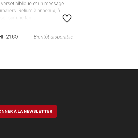
 verset biblique et un message
urnaliers. Reliure à anneaux, à
ser sur une tabl...
HF 21.60
Bientôt disponible
ONNER À LA NEWSLETTER