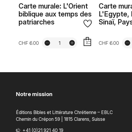
Carte murale: L'Orient
Carte mura
biblique aux temps des
L'Egypte, 
patriarches
Sinaï, Pa
CHF 6.00
CHF 6.00
AJOUTER
Notre mission
Éditions Bibles et Littérature Chrétienne – EBLC
Chemin du Crépon 59 | 1815 Clarens, Suisse
+41 (0)21 921 40 19