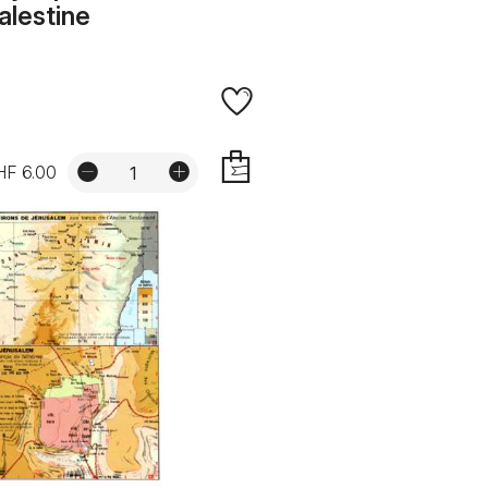
alestine
HF 6.00
AJOUTER