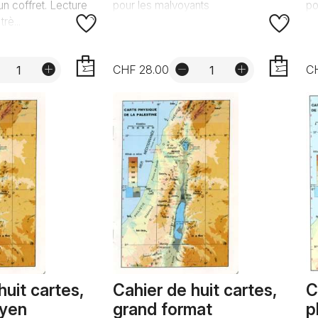
n coffret. Lecture
pour les malvoyants
po
rè...
CHF 28.00
C
AJOUTER
AJOUTER
huit cartes,
Cahier de huit cartes,
C
oyen
grand format
p