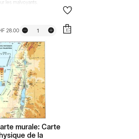
ur les malvoyants.
HF 28.00
AJOUTER
arte murale: Carte
hysique de la