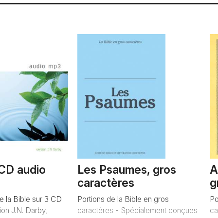
 CD audio
Les Psaumes, gros
A
caractères
g
e la Bible sur 3 CD
Portions de la Bible en gros
Po
on J.N. Darby,
caractères - Spécialement conçues
ca