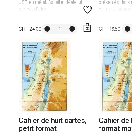
USB en métal. Sa taille idéale lui
présentés dans u
permet d'être f...
calme et posée, t
CHF 24.00
CHF 16.50
AJOUTER
Cahier de huit cartes,
Cahier de 
petit format
format m