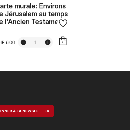
arte murale: Environs
e Jérusalem au temps
e l'Ancien Testament
HF 6.00
AJOUTER
ONNER À LA NEWSLETTER