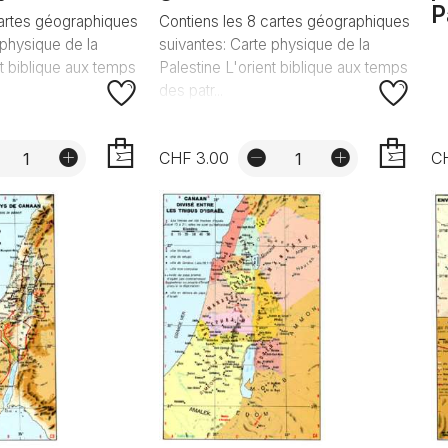
P
cartes géographiques
Contiens les 8 cartes géographiques
 physique de la
suivantes: Carte physique de la
nt biblique aux temps
Palestine L'orient biblique aux temps
des patr...
CHF 3.00
C
AJOUTER
AJOUTER