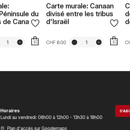
le:
Carte murale: Canaan
C
Péninsule du
divisé entre les tribus
d
ys de Canaan
d'Israël
d
CHF 6.00
C
AJOUTER
AJOUTER
Horaires
S'AB
Lundi au vendredi: 08h00 à 12h00 - 13h30 à 18h00
Plan d'accès sur Googlemaps