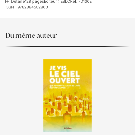
Détaillé
128 pages
Éditeur :
EBLC
Réf.
FD130E
ISBN :
9782884582803
Du même auteur