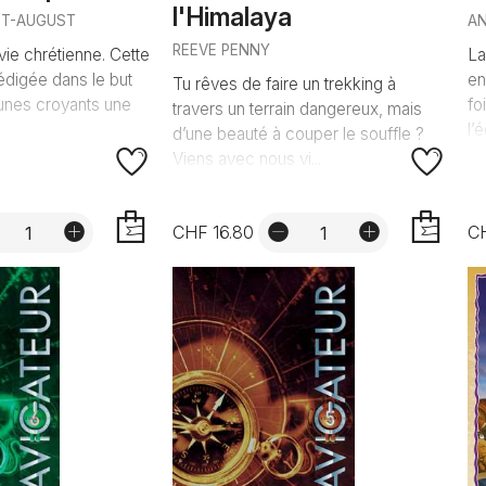
l'Himalaya
ST-AUGUST
A
REEVE PENNY
vie chrétienne. Cette
La
édigée dans le but
en
Tu rêves de faire un trekking à
eunes croyants une
fo
travers un terrain dangereux, mais
l’
d’une beauté à couper le souffle ?
Viens avec nous vi...
CHF 16.80
C
AJOUTER
AJOUTER