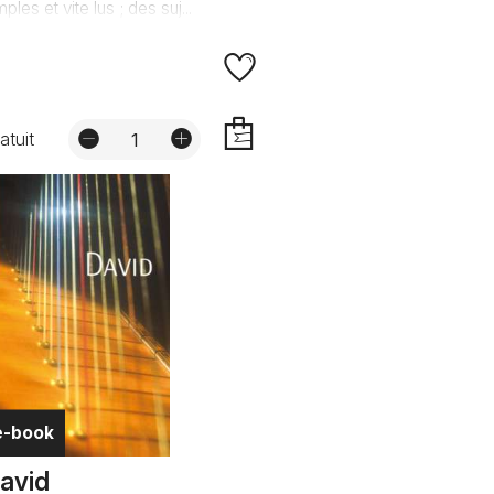
mples et vite lus ; des suj...
atuit
AJOUTER
e-book
avid