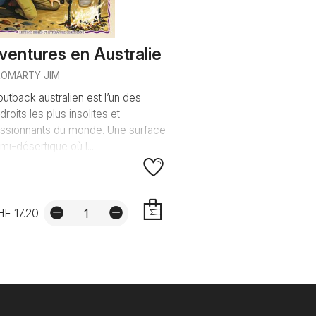
ventures en Australie
ROMARTY JIM
outback australien est l’un des
droits les plus insolites et
ssionnants du monde. Une surface
mi-désertique où l...
F 17.20
AJOUTER