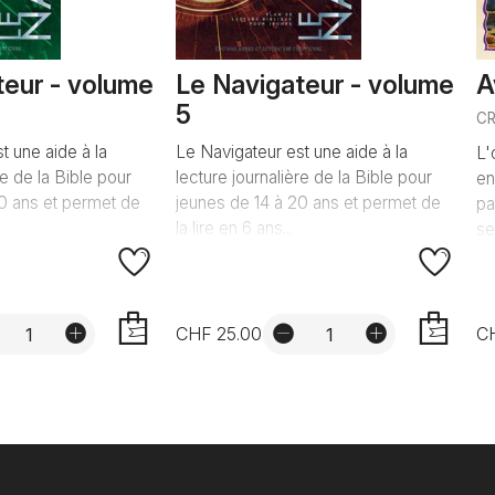
teur - volume
Le Navigateur - volume
A
5
C
t une aide à la
Le Navigateur est une aide à la
L'
re de la Bible pour
lecture journalière de la Bible pour
en
20 ans et permet de
jeunes de 14 à 20 ans et permet de
pa
la lire en 6 ans...
se
CHF 25.00
CH
AJOUTER
AJOUTER