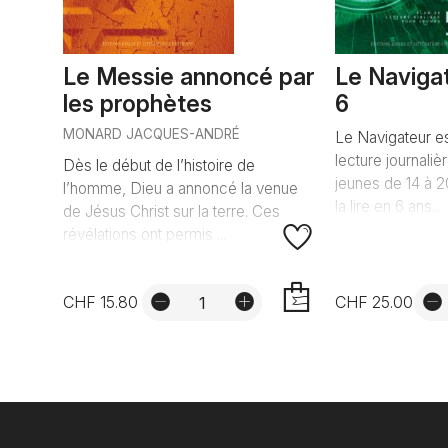
Le Messie annoncé par
Le Naviga
les prophètes
6
MONARD JACQUES-ANDRÉ
Le Navigateur es
lecture journaliè
Dès le début de l’histoire de
jeunes de 14 à 
l’homme, Dieu a annoncé la venue
la lire en 6 ans...
de Jésus Christ sur la terre. Ces
révélations ont permis ...
CHF 15.80
CHF 25.00
AJOUTER