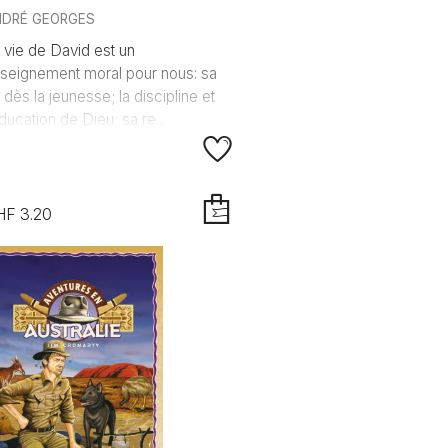
NDRÉ GEORGES
 vie de David est un
seignement moral pour nous: sa
i dès la jeunesse; la discipline et
éducation de Dieu; sa re...
HF 3.20
AJOUTER