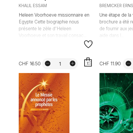
KHALIL ESSAM
BREMICKER ERN
Heleen Voorhoeve missionnaire en
Une étape de la 
Egypte Cette biographie nous
brochure a été r
présente le zèle d'Heleen
de fournir aux j
Voorhoeve et son travail consac...
aide dans l...
CHF 16.50
CHF 11.90
AJOUTER