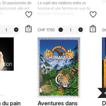
si
e. En passionnée de
Le sujet des relations entre un
ersonnel, elle est
homme et une femme en vue du
...
mariage n'est pas épu...
CHF 17.50
Gr
AJOUTER
AJOUTER
n du pain
Aventures dans
D