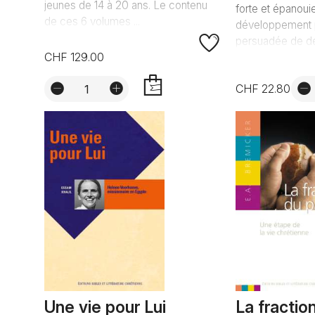
jeunes de 14 à 20 ans. Le contenu
forte et épanoui
de ces 6 volumes ...
développement p
persuadée de dét
CHF 129.00
CHF 22.80
AJOUTER
Une vie pour Lui
La fractio