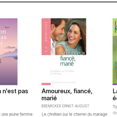
n n'est pas
Amoureux, fiancé,
L
marié
é
BREMICKER ERNST-AUGUST
To
dé
t une jeune femme
Le chrétien sur le chemin du mariage