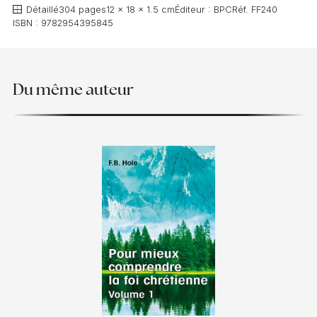
Détaillé
304 pages
12 x 18 x 1.5 cm
Éditeur :
BPC
Réf.
FF240
ISBN :
9782954395845
Du même auteur