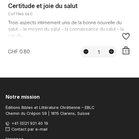
Certitude et joie du salut
CUTTING GEO
Trois aspects intimement unis de la bonne nouvelle du
salut: – le moyen du salut – la connaissance du salut – la
joie du...
CHF 0.80
AJOUTE
Notre mission
Éditions Bibles et Littérature Chrétienne – EBLC
Chemin du Crépon 59 | 1815 Clarens, Suisse
+41 (0)21 921 40 19
Contact par e-mail