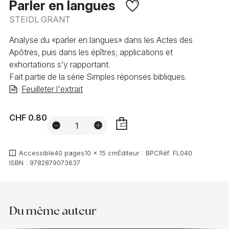
Parler en langues
STEIDL GRANT
Analyse du «parler en langues» dans les Actes des
Apôtres, puis dans les épîtres; applications et
exhortations s’y rapportant.
Fait partie de la série Simples réponses bibliques.
Feuilleter l'extrait
CHF 0.80
AJOUTER
Accessible
40 pages
10 x 15 cm
Éditeur :
BPC
Réf.
FL040
ISBN :
9782879073637
Du même auteur