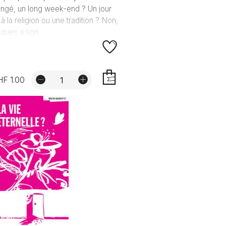
ngé, un long week-end ? Un jour
é à la religion ou une tradition ? Non,
ques a son...
F 1.00
AJOUTER