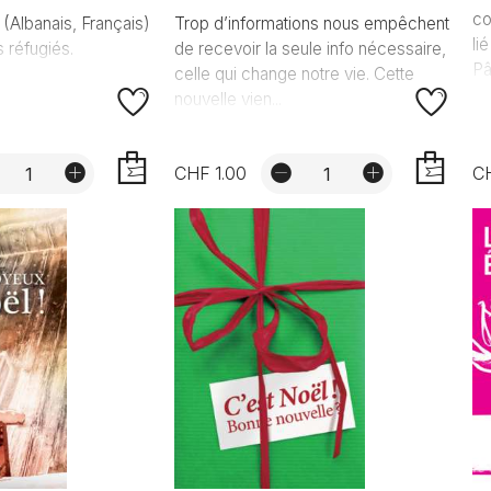
co
 (Albanais, Français)
Trop d’informations nous empêchent
li
s réfugiés.
de recevoir la seule info nécessaire,
Pâ
celle qui change notre vie. Cette
nouvelle vien...
CHF 1.00
CH
AJOUTER
AJOUTER