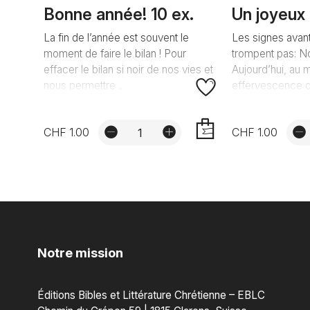
Bonne année! 10 ex.
Un joyeux 
La fin de l’année est souvent le
Les signes avan
moment de faire le bilan ! Pour
trompent pas: No
effacer le bilan si noir de nos vies et
Aujourd’hui, au m
nous permettre ...
effervescence d.
CHF 1.00
CHF 1.00
AJOUTER
Notre mission
Éditions Bibles et Littérature Chrétienne – EBLC