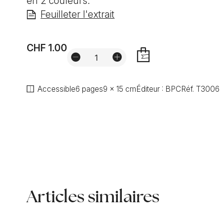
en 2 couleurs.
Feuilleter l'extrait
CHF 1.00
AJOUTER
Accessible
6 pages
9 x 15 cm
Éditeur :
BPC
Réf.
T3006
Articles similaires