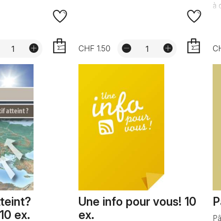
à 
CHF 1.50
CH
AJOUTER
AJOUTER
tteint?
Une info pour vous! 10
P
10 ex.
ex.
Pâ