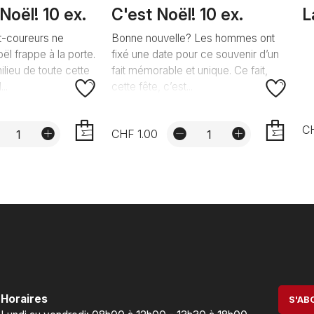
Noël! 10 ex.
C'est Noël! 10 ex.
L
t-coureurs ne
Bonne nouvelle? Les hommes ont
ël frappe à la porte.
fixé une date pour ce souvenir d’un
ilieu de toute cette
fait mémorable et unique. Ce fait,
..
cette fête, c’est...
CH
CHF 1.00
AJOUTER
AJOUTER
Horaires
S'AB