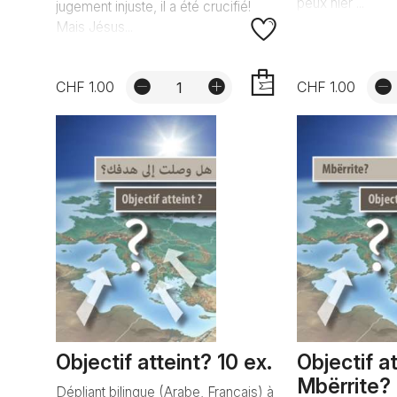
peux nier ...
jugement injuste, il a été crucifié!
Mais Jésus...
CHF 1.00
CHF 1.00
AJOUTER
Objectif atteint? 10 ex.
Objectif a
Mbërrite? 
Dépliant bilingue (Arabe, Français) à