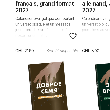
français, grand format
allemand, à
2027
2027
Calendrier évangélique comportant
Calendrier évan
un verset biblique et un message
un verset bibliq
journaliers. Reliure à anneaux, à
journaliers au ve
poser sur une tabl...
CHF 21.60
CHF 8.00
Bientôt disponible