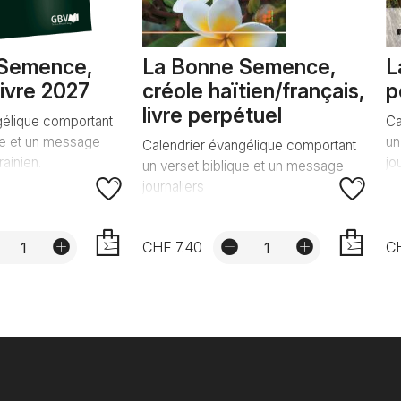
 Semence,
La Bonne Semence,
L
livre 2027
créole haïtien/français,
p
livre perpétuel
gélique comportant
Ca
ue et un message
un
Calendrier évangélique comportant
rainien.
jo
un verset biblique et un message
journaliers
CHF 7.40
C
AJOUTER
AJOUTER