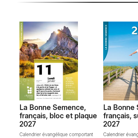
La Bonne Semence,
La Bonne
français, bloc et plaque
français, 
2027
2027
Calendrier évangélique comportant
Calendrier évan