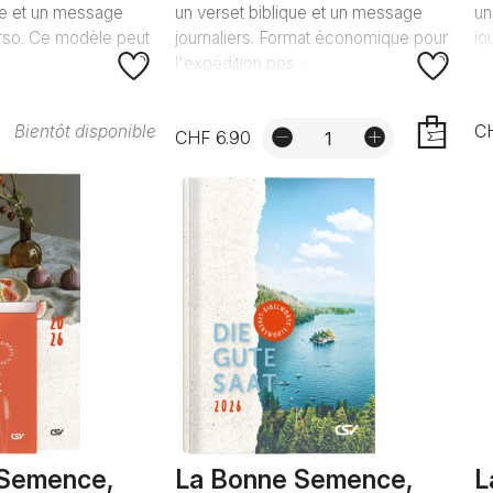
ue et un message
un verset biblique et un message
un
erso. Ce modèle peut
journaliers. Format économique pour
jo
l'expédition pos...
C
Bientôt disponible
CHF 6.90
AJOUTER
 Semence,
La Bonne Semence,
L