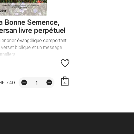
a Bonne Semence,
ersan livre perpétuel
lendrier évangélique comportant
 verset biblique et un message
urnaliers
HF 7.40
AJOUTER