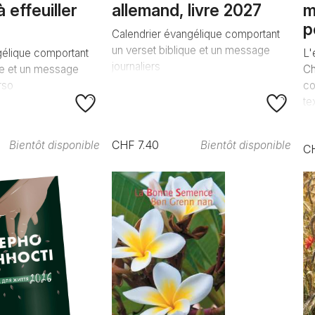
 effeuiller
allemand, livre 2027
m
p
Calendrier évangélique comportant
un verset biblique et un message
gélique comportant
L'
journaliers
ue et un message
Ch
rso
co
te
CHF 7.40
Bientôt disponible
Bientôt disponible
C