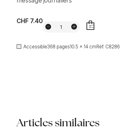
message journaliers
CHF 7.40
AJOUTER
Accessible
368 pages
10.5 x 14 cm
Réf.
C8286
Articles similaires