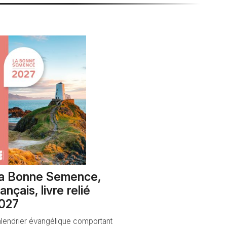
a Bonne Semence,
rançais, livre relié
027
lendrier évangélique comportant