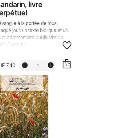
andarin, livre
erpétuel
évangile à la portée de tous.
aque jour: un texte biblique et un
urt commentaire qui illustre ce
xte. Calendrie...
HF 7.40
AJOUTER