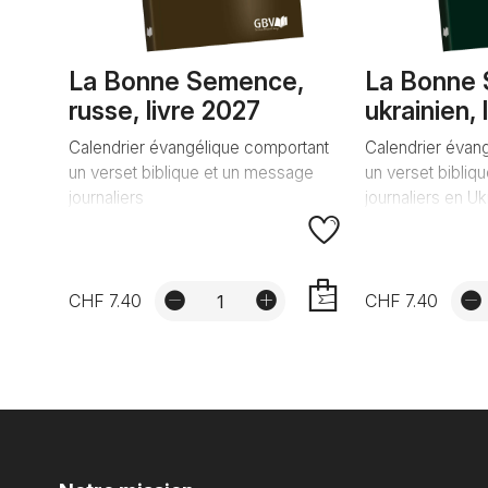
La Bonne Semence,
La Bonne
russe, livre 2027
ukrainien, 
Calendrier évangélique comportant
Calendrier évan
un verset biblique et un message
un verset bibliq
journaliers
journaliers en Uk
CHF 7.40
CHF 7.40
AJOUTER