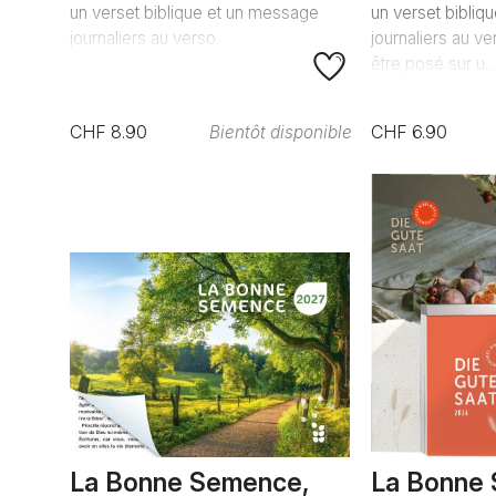
un verset biblique et un message
un verset bibliq
journaliers au verso.
journaliers au v
être posé sur u...
CHF 8.90
CHF 6.90
Bientôt disponible
La Bonne Semence,
La Bonne