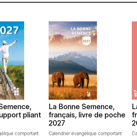
 Semence,
La Bonne Semence,
L
support pliant
français, livre de poche
f
2027
2
gélique comportant
Calendrier évangélique comportant
Ca