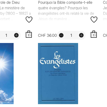
role de Dieu:
Pourquoi la Bible comporte-t-elle
Co
Le ministère de
quatre évangiles? Pourquoi les
Je
by (1800 – 1882) a
évangélistes ont-ils relaté la vie de
Da
rtant ...
Jésus de manière ...
im
CHF 36.00
C
AJOUTER
AJOUTER