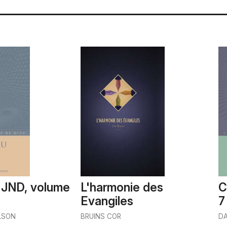
n JND, volume
L'harmonie des
C
Evangiles
7
LSON
BRUINS COR
D