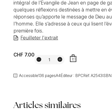
intégral de l’Evangile de Jean en page de g
quelques réflexions destinées à mettre en é
réponses qu’apporte le message de Dieu au
l’homme. Elle s’adresse à ceux qui lisent l’év
première fois.
Feuilleter l'extrait
CHF 7.00
AJOUTER
Accessible
136 pages
A4
Éditeur :
BPC
Réf.
A2543
ISBN
Articles similaires