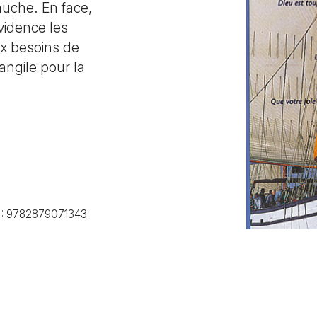
auche. En face,
vidence les
x besoins de
angile pour la
 :
9782879071343