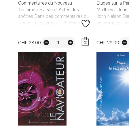
Commentaires du Nouveau
Etudes sur la Pa
Testament - Jean et Actes des
Matthieu à Jean 
apôtres Dans ces commentaires du
John Nelson Dar
Nouveau Testament, F.B. Hole exp...
eu un impact impo
CHF 28.00
CHF 29.00
AJOUTER