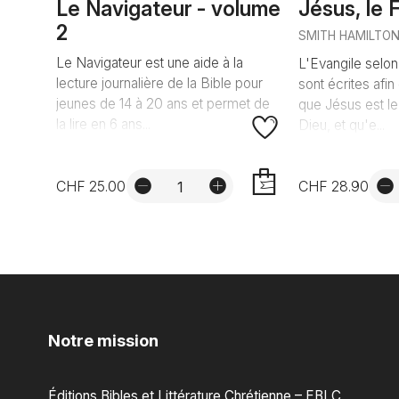
Le Navigateur - volume
Jésus, le 
2
SMITH HAMILTO
Le Navigateur est une aide à la
L'Evangile selo
lecture journalière de la Bible pour
sont écrites afi
jeunes de 14 à 20 ans et permet de
que Jésus est le 
la lire en 6 ans...
Dieu, et qu'e...
CHF 25.00
CHF 28.90
AJOUTER
Notre mission
Éditions Bibles et Littérature Chrétienne – EBLC