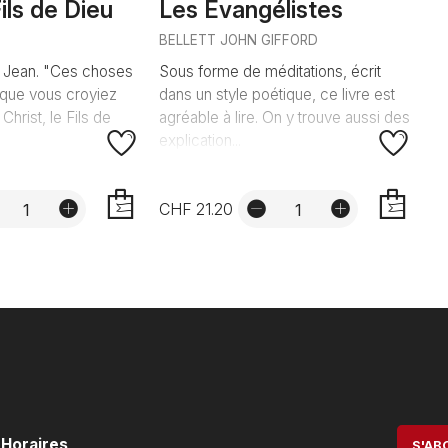
Fils de Dieu
Les Evangélistes
N
BELLETT JOHN GIFFORD
n Jean. "Ces choses
Sous forme de méditations, écrit
n que vous croyiez
dans un style poétique, ce livre est
Christ, le Fils de
agréable à lire. On y trouve aussi des
explication...
CHF 21.20
AJOUTER
AJOUTER
Horaires
S'AB