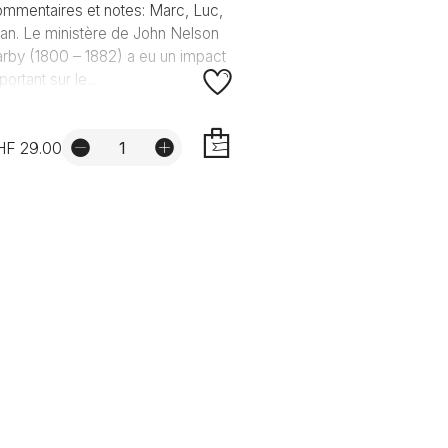
mmentaires et notes: Marc, Luc,
an. Le ministère de John Nelson
rby (1800 – 1882) a eu un impact
portant sur le...
HF 29.00
AJOUTER