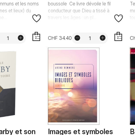
ommuns et les noms
boussole Ce livre dévoile le fil
Te
es et lieux) du
conducteur que Dieu a tissé à
mo
...
travers les âges : un pl...
to
CHF 34.40
C
AJOUTER
AJOUTER
arby et son
Images et symboles
B