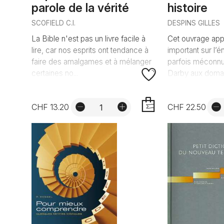
parole de la vérité
histoire
SCOFIELD C.I.
DESPINS GILLES
La Bible n'est pas un livre facile à
Cet ouvrage app
lire, car nos esprits ont tendance à
important sur l’é
faire des amalgames et à mélanger
parfois méconnu
certaines no...
Darby aux domai
CHF 13.20
CHF 22.50
AJOUTER