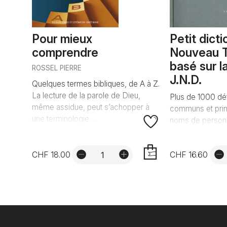
Pour mieux
Petit dict
comprendre
Nouveau 
basé sur l
ROSSEL PIERRE
J.N.D.
Quelques termes bibliques, de A à Z.
La lecture de la parole de Dieu,
Plus de 1000 déf
même assidue, peut s’achopper à
communs et pri
une terminologie ...
noms de personn
CHF 18.00
CHF 16.60
AJOUTER