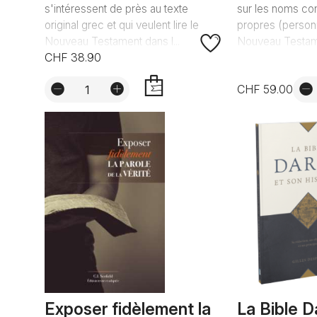
s'intéressent de près au texte
sur les noms c
original grec et qui veulent lire le
propres (personn
Nouveau Testament dans l...
Nouveau Testame
CHF 38.90
CHF 59.00
AJOUTER
Exposer fidèlement la
La Bible D