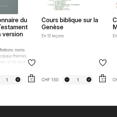
ionnaire du
Cours biblique sur la
C
Testament
Genèse
M
a version
En 12 leçons.
En
initions: noms
ncipaux thèmes,
es et de lieux.
CHF 1.50
CH
AJOUTER
AJOUTER