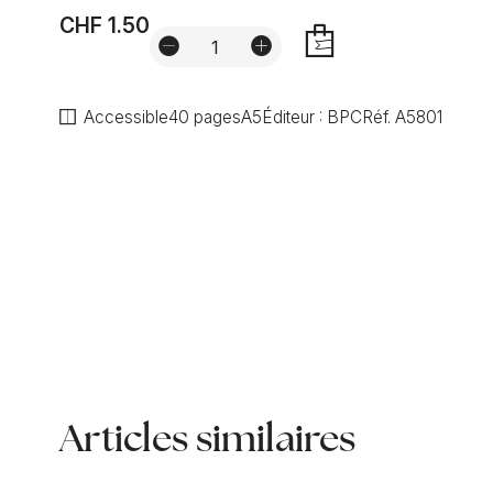
CHF 1.50
AJOUTER
Accessible
40 pages
A5
Éditeur :
BPC
Réf.
A5801
Articles similaires