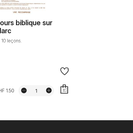
ours biblique sur
arc
 10 leçons.
F 1.50
AJOUTER