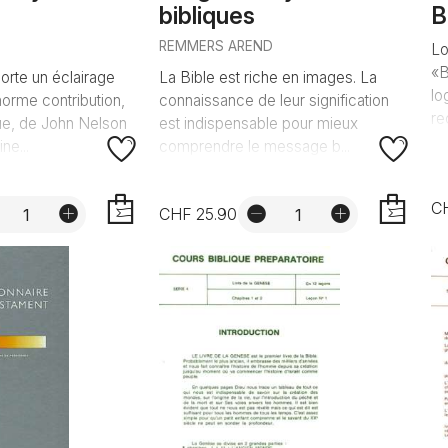
bibliques
B
REMMERS AREND
Lo
«B
orte un éclairage
La Bible est riche en images. La
lo
norme contribution,
connaissance de leur signification
re
e, de John Nelson
est indispensable pour mieux
ne...
comprendre le message b...
C
CHF 25.90
AJOUTER
AJOUTER