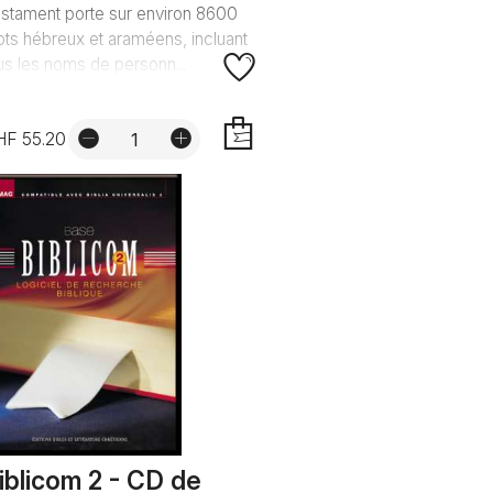
stament porte sur environ 8600
ts hébreux et araméens, incluant
us les noms de personn...
HF 55.20
AJOUTER
iblicom 2 - CD de