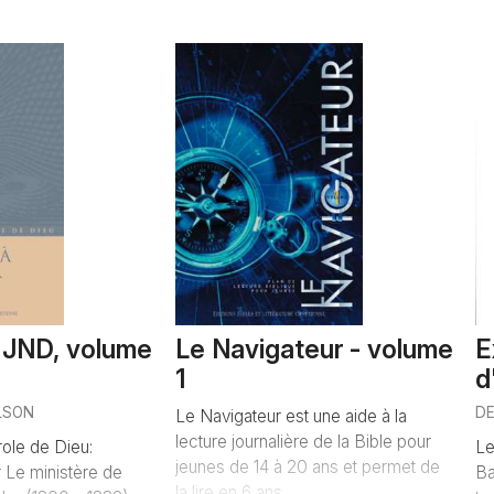
n JND, volume
Le Navigateur - volume
E
1
d
LSON
D
Le Navigateur est une aide à la
lecture journalière de la Bible pour
role de Dieu:
Le
jeunes de 14 à 20 ans et permet de
 Le ministère de
Ba
la lire en 6 ans...