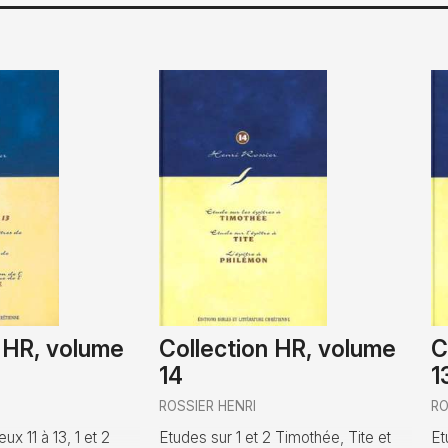
n HR, volume
Collection HR, volume
C
14
1
ROSSIER HENRI
RO
x 11 à 13, 1 et 2
Etudes sur 1 et 2 Timothée, Tite et
Et