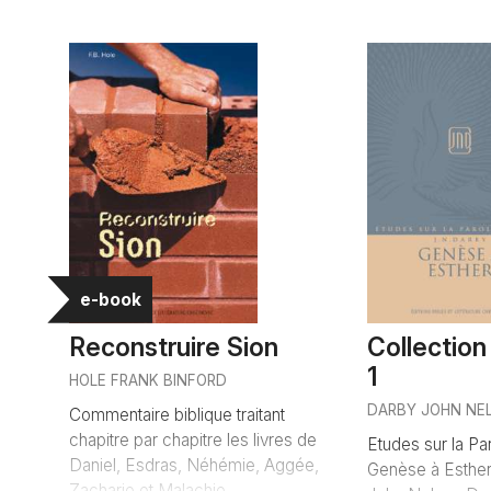
e-book
Reconstruire Sion
Collectio
1
HOLE FRANK BINFORD
DARBY JOHN NE
Commentaire biblique traitant
chapitre par chapitre les livres de
Etudes sur la Pa
Daniel, Esdras, Néhémie, Aggée,
Genèse à Esther
Zacharie et Malachie, ...