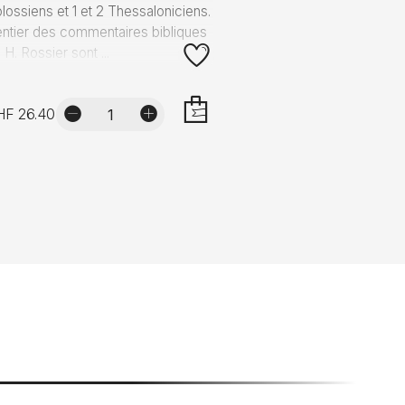
lossiens et 1 et 2 Thessaloniciens.
entier des commentaires bibliques
 H. Rossier sont ...
HF 26.40
AJOUTER