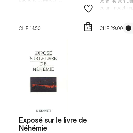
John Nelson Dar
eu un impact impo
CHF 14.50
CHF 29.00
AJOUTER
Exposé sur le livre de
Néhémie