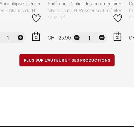
'Apocalypse. L’entier
Philémon. L’entier des commentaires
Co
s bibliques de H.
bibliques de H. Rossier sont réédités
L’
sous la f...
de
CHF 25.90
C
AJOUTER
AJOUTER
PLUS SUR L'AUTEUR ET SES PRODUCTIONS