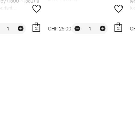
by (1800 – 1882) a
te
rtant ...
to
CHF 25.00
C
AJOUTER
AJOUTER