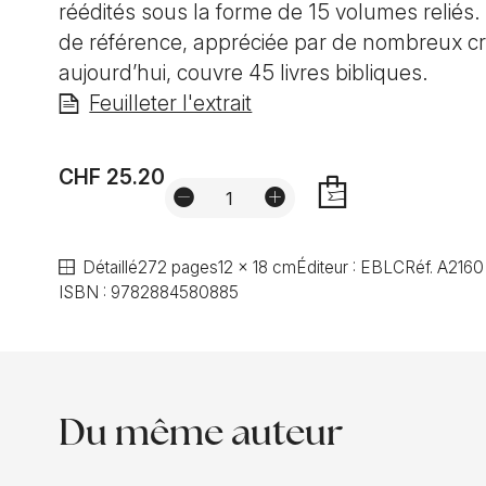
réédités sous la forme de 15 volumes reliés. 
de référence, appréciée par de nombreux cr
aujourd’hui, couvre 45 livres bibliques.
Feuilleter l'extrait
CHF 25.20
AJOUTER
Détaillé
272 pages
12 x 18 cm
Éditeur :
EBLC
Réf.
A2160
ISBN :
9782884580885
Du même auteur