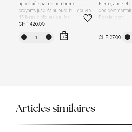
appréciée par de nombreux
Pierre, Jude et l
croyants jusqu'à aujourd'hui, couvre
des commentaire
45 livres bibliques de Jos...
Rossier sont...
CHF 420.00
CHF 27.00
AJOUTER
Articles similaires