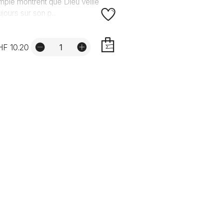
mple montrent que Dieu veille
ujours sur son p...
HF 10.20
AJOUTER