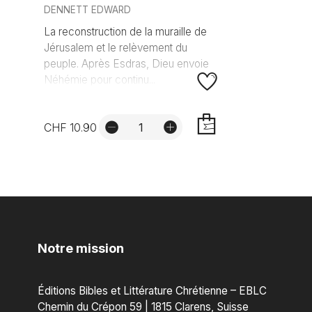
DENNETT EDWARD
La reconstruction de la muraille de
Jérusalem et le relèvement du
peuple. Après Esdras, Dieu envoie
Néhémie pour continu...
CHF 10.90
AJOUTER
Notre mission
Éditions Bibles et Littérature Chrétienne – EBLC
Chemin du Crépon 59 | 1815 Clarens, Suisse