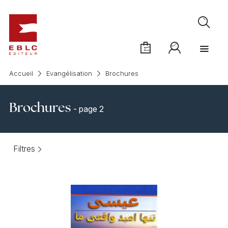
Accueil
Evangélisation
Brochures
Brochures
- page 2
Filtres