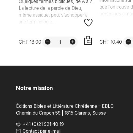
informations sur 
Quelques termes bibliques, de A à Z.
que l’on trouve d
La lecture de la parole de Dieu,
personnes aimant 
même assidue, peut s’achopper à
une terminologie ...
CHF 18.00
CHF 10.40
AJOUTER
Notre mission
Éditions Bibles et Littérature Chrétienne – EBLC
Chemin du Crépon 59 | 1815 Clarens, Suisse
+41 (0)21 921 40 19
Contact par e-mail